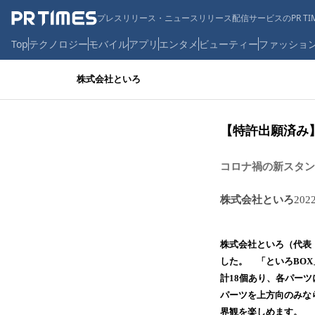
プレスリリース・ニュースリリース配信サービスのPR TIM
Top
テクノロジー
モバイル
アプリ
エンタメ
ビューティー
ファッショ
株式会社といろ
【特許出願済み
コロナ禍の新スタン
株式会社といろ
202
株式会社といろ（代表：
した。 「といろBO
計18個あり、各パー
パーツを上方向のみな
界観を楽しめます。