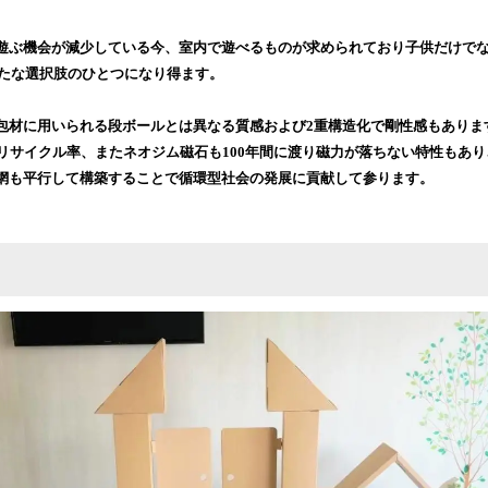
込
み
遊ぶ機会が減少している今、室内で遊べるものが求められており子供だけで
中
新たな選択肢のひとつになり得ます。
で
す
包材に用いられる段ボールとは異なる質感および2重構造化で剛性感もあります
のリサイクル率、またネオジム磁石も100年間に渡り磁力が落ちない特性もあ
網も平行して構築することで循環型社会の発展に貢献して参ります。