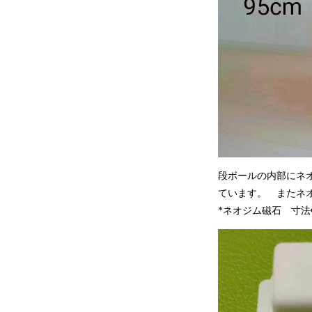
段ボールの内部にネ
ています。 またネ
*ネオジム磁石 寸法Φ12