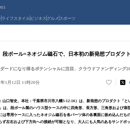
ES
ン
ライフスタイル
ビジネス
グルメ
スポーツ
】段ボール×ネオジム磁石で、日本初の新発想プロダク
ダードになり得るポテンシャルに注目、クラウドファンディング20
2年1月12日 11時20分
い
い
ね
山口智史、本社：千葉県市川市八幡5-12-16）は、新発想のプロダクト「と
！
X」は、段ボール製のハウス型ケースの中に四角形、長方形、三角形および扉
数
ツには専用ケースに入ったネオジム磁石を各パーツ体の各裏面に嵌め込んだも
を
読
らず左右および下方向への接続が可能となり、大人にも人気のあるサンドボ
み