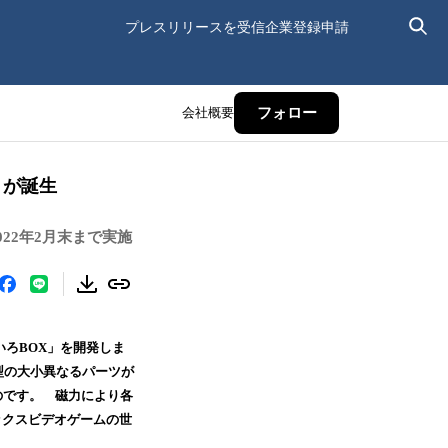
プレスリリースを受信
企業登録申請
会社概要
フォロー
トが誕生
22年2月末まで実施
いろBOX」を開発しま
型の大小異なるパーツが
のです。 磁力により各
ックスビデオゲームの世