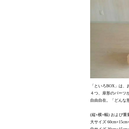
「といろBOX」は、
４つ、扉形のパーツ
自由自在。「どんな
(縦×横×幅) および重
大サイズ 60cm×15cm×