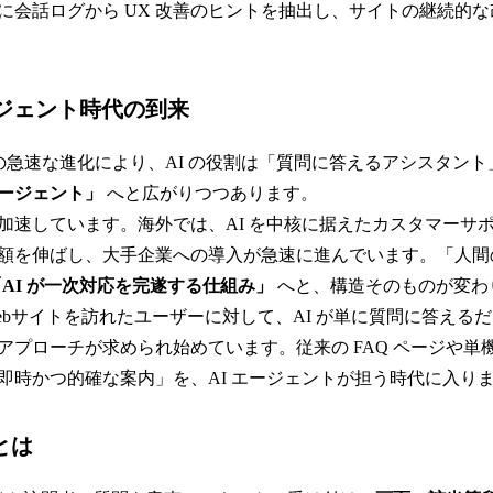
に会話ログから UX 改善のヒントを抽出し、サイトの継続的
 エージェント時代の到来
 の急速な進化により、AI の役割は「質問に答えるアシスタン
ージェント」
へと広がりつつあります。
加速しています。海外では、AI を中核に据えたカスタマーサ
額を伸ばし、大手企業への導入が急速に進んでいます。「人間
「AI が一次対応を完遂する仕組み」
へと、構造そのものが変わ
ebサイトを訪れたユーザーに対して、AI が単に質問に答える
アプローチが求められ始めています。従来の FAQ ページや単
即時かつ的確な案内」を、AI エージェントが担う時代に入り
r とは