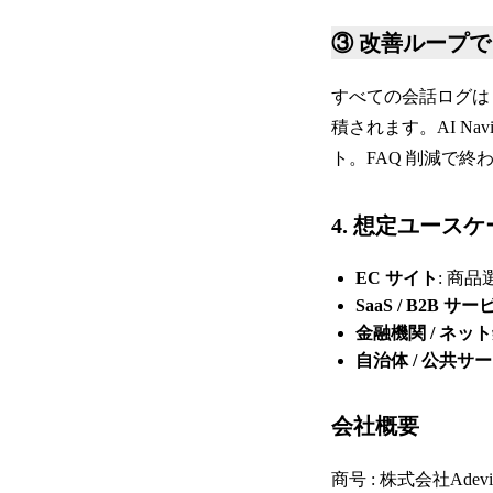
③ 改善ループ
すべての会話ログは
積されます。AI Na
ト。FAQ 削減で終
4. 想定ユース
EC サイト
: 商
SaaS / B2B サー
金融機関 / ネッ
自治体 / 公共サ
会社概要
商号 : 株式会社Adevi