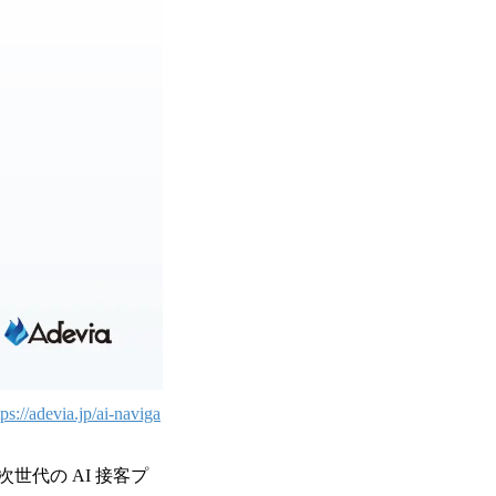
tps://adevia.jp/ai-naviga
代の AI 接客プ