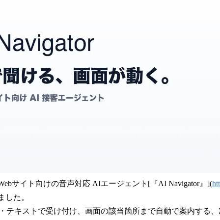
数
を
読
み
込
み
中
で
す
Webサイト向けの音声対応 AIエージェント[『AI Navigator』](
ht
しました。
・テキストで受け付け、画面の該当箇所まで自動で案内する、次世