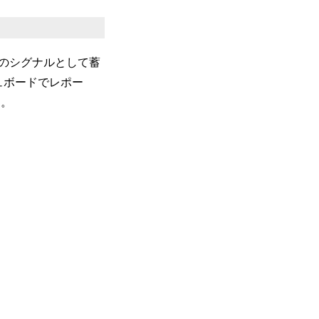
のシグナルとして蓄
シュボードでレポー
す。