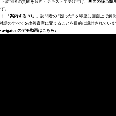
r は、サイト訪問者の質問を音声・テキストで受け付け、
画面の該当箇
です。
なく
「案内する AI」
。訪問者の "困った" を即座に画面上で解
対話のすべてを改善資産に変えることを目的に設計されていま
Navigator のデモ動画はこちら: