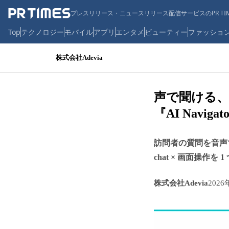
プレスリリース・ニュースリリース配信サービスのPR TIM
Top
テクノロジー
モバイル
アプリ
エンタメ
ビューティー
ファッショ
株式会社Adevia
声で聞ける、画
『AI Navig
訪問者の質問を音声で
chat × 画面操作を 
株式会社Adevia
2026