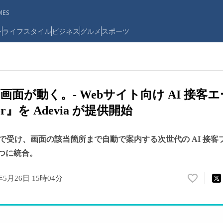
ES
ン
ライフスタイル
ビジネス
グルメ
スポーツ
面が動く。- Webサイト向け AI 接客
ator』を Adevia が提供開始
受け、画面の該当箇所まで自動で案内する次世代の AI 接客プロダ
1 つに統合。
年5月26日 15時04分
い
い
ね
！