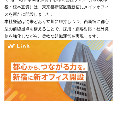
を
役：榎本直貴）は、東京都新宿区西新宿にメインオフィ
読
み
スを新たに開設しました。
込
本社登記は従来どおり立川に維持しつつ、西新宿に都心
み
型の前線拠点を構えることで、採用・顧客対応・社外発
中
で
信を強化しながら、柔軟な組織運営を実現します。
す