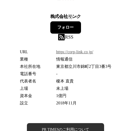
株式会社リンク
1
フォロワー
フォロー
RSS
URL
https://corp-link.co.jp/
業種
情報通信
本社所在地
東京都立川市錦町2丁目3番3号
電話番号
-
代表者名
榎本 直貴
上場
未上場
資本金
1億円
設立
2018年11月
PR TIMESのご利用について