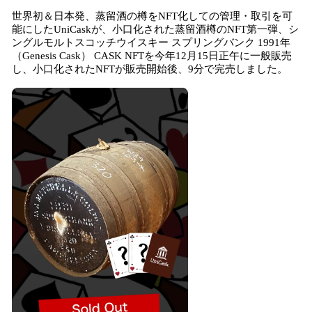
ね
世界初＆日本発、蒸留酒の樽をNFT化しての管理・取引を可
！
能にしたUniCaskが、小口化された蒸留酒樽のNFT第一弾、シ
数
ングルモルトスコッチウイスキー スプリングバンク 1991年
を
（Genesis Cask） CASK NFTを今年12月15日正午に一般販売
読
し、小口化されたNFTが販売開始後、9分で完売しました。
み
込
み
中
で
す