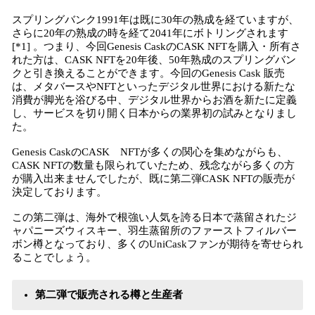
スプリングバンク1991年は既に30年の熟成を経ていますが、
さらに20年の熟成の時を経て2041年にボトリングされます
[*1] 。つまり、今回Genesis CaskのCASK NFTを購入・所有さ
れた方は、CASK NFTを20年後、50年熟成のスプリングバン
クと引き換えることができます。今回のGenesis Cask 販売
は、メタバースやNFTといったデジタル世界における新たな
消費が脚光を浴びる中、デジタル世界からお酒を新たに定義
し、サービスを切り開く日本からの業界初の試みとなりまし
た。
Genesis CaskのCASK NFTが多くの関心を集めながらも、
CASK NFTの数量も限られていたため、残念ながら多くの方
が購入出来ませんでしたが、既に第二弾CASK NFTの販売が
決定しております。
この第二弾は、海外で根強い人気を誇る日本で蒸留されたジ
ャパニーズウィスキー、羽生蒸留所のファーストフィルバー
ボン樽となっており、多くのUniCaskファンが期待を寄せられ
ることでしょう。
第二弾で販売される樽と生産者