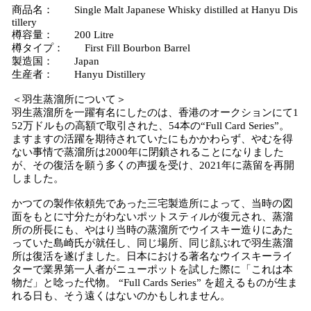
商品名： Single Malt Japanese Whisky distilled at Hanyu Dis
tillery
樽容量： 200 Litre
樽タイプ： First Fill Bourbon Barrel
製造国： Japan
生産者： Hanyu Distillery
＜羽生蒸溜所について＞
羽生蒸溜所を一躍有名にしたのは、香港のオークションにて1
52万ドルもの高額で取引された、54本の“Full Card Series”。
ますますの活躍を期待されていたにもかかわらず、やむを得
ない事情で蒸溜所は2000年に閉鎖されることになりました
が、その復活を願う多くの声援を受け、2021年に蒸留を再開
しました。
かつての製作依頼先であった三宅製造所によって、当時の図
面をもとに寸分たがわないポットスティルが復元され、蒸溜
所の所長にも、やはり当時の蒸溜所でウイスキー造りにあた
っていた島崎氏が就任し、同じ場所、同じ顔ぶれで羽生蒸溜
所は復活を遂げました。日本における著名なウイスキーライ
ターで業界第一人者がニューポットを試した際に「これは本
物だ」と唸った代物。 “Full Cards Series” を超えるものが生ま
れる日も、そう遠くはないのかもしれません。