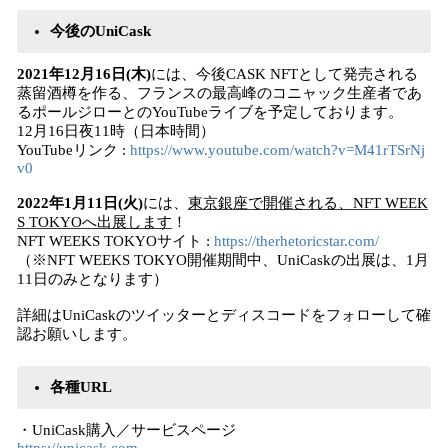
今後のUniCask
2021年12月16日(木)
には、今後CASK NFTとして発売される
蒸留酒樽を作る、フランスの最高峰のコニャック生産者であ
るポールジローとのYouTubeライブを予定しております。
12月16日夜11時（日本時間）
YouTubeリンク :
https://www.youtube.com/watch?v=M41rTSrNj
v0
2022年1月11日(火)
には、
東京銀座で開催される、NFT WEEK
S TOKYOへ出展します
！
NFT WEEKS TOKYOサイト :
https://therhetoricstar.com/
（※NFT WEEKS TOKYO開催期間中、UniCaskの出展は、1月
11日のみとなります）
詳細はUniCaskのツイッターとディスコードをフォローして確
認お願いします。
各種URL
・UniCask購入／サービスページ