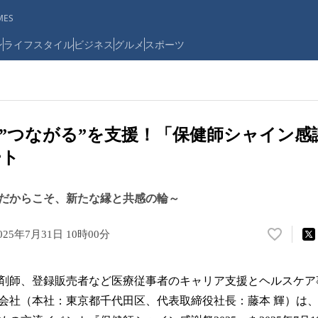
ES
ン
ライフスタイル
ビジネス
グルメ
スポーツ
”つながる”を支援！「保健師シャイン感謝
ート
だからこそ、新たな縁と共感の輪～
025年7月31日 10時00分
い
い
ね
剤師、登録販売者など医療従事者のキャリア支援とヘルスケア
！
数
会社（本社：東京都千代田区、代表取締役社長：藤本 輝）は
を