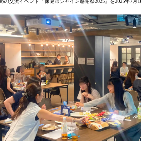
の交流イベント『保健師シャイン感謝祭2025』を2025年7月1
読
み
込
み
中
で
す