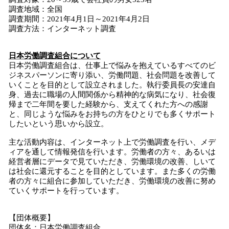
調査地域：全国
調査期間：2021年4月1日～2021年4月2日
調査方法：インターネット調査
日本労働調査組合について
日本労働調査組合は、仕事上で悩みを抱えているすべてのビ
ジネスパーソンに寄り添い、労働問題、社会問題を改善して
いくことを目的として設立されました。執行委員長の安達自
身、過去に職場の人間関係から精神的な病気になり、社会復
帰まで二年間を要した経験から、支えてくれた方への感謝
と、同じような悩みをお持ちの方をひとりでも多くサポート
したいという思いから設立。
主な活動内容は、インターネット上で労働調査を行い、メデ
ィアを通して情報発信を行います。労働者の方々、あるいは
経営者層にデータで見ていただき、労働環境の改善、しいて
は社会に還元することを目的としています。また多くの労働
者の方々に組合に参加していただき、労働環境の改善に努め
ていくサポートを行っています。
【団体概要】
団体名：日本労働調査組合