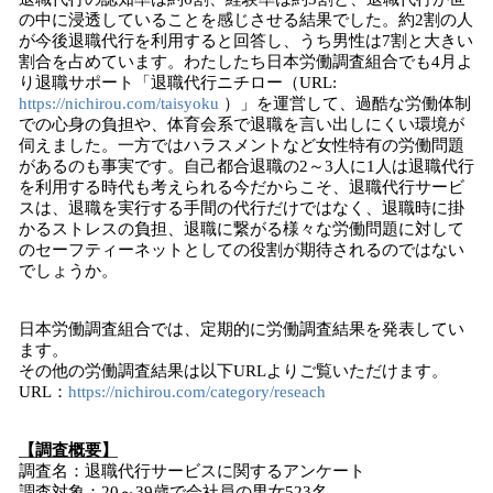
の中に浸透していることを感じさせる結果でした。約2割の人
が今後退職代行を利用すると回答し、うち男性は7割と大きい
割合を占めています。わたしたち日本労働調査組合でも4月よ
り退職サポート「退職代行ニチロー（URL:
https://nichirou.com/taisyoku
）」を運営して、過酷な労働体制
での心身の負担や、体育会系で退職を言い出しにくい環境が
伺えました。一方ではハラスメントなど女性特有の労働問題
があるのも事実です。自己都合退職の2～3人に1人は退職代行
を利用する時代も考えられる今だからこそ、退職代行サービ
スは、退職を実行する手間の代行だけではなく、退職時に掛
かるストレスの負担、退職に繋がる様々な労働問題に対して
のセーフティーネットとしての役割が期待されるのではない
でしょうか。
日本労働調査組合では、定期的に労働調査結果を発表してい
ます。
その他の労働調査結果は以下URLよりご覧いただけます。
URL：
https://nichirou.com/category/reseach
【調査概要】
調査名：退職代行サービスに関するアンケート
調査対象：20～39歳で会社員の男女523名