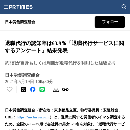
日本労働調査組合
フォロー
退職代行の認知率は63.9％「退職代行サービスに関
するアンケート」結果発表
約3割が自身もしくは周囲が退職代行を利用した経験あり
日本労働調査組合
2021年5月19日 10時30分
い
い
ね
！
日本労働調査組合（所在地：東京都足立区、執行委員長：安達雄也、
数
URL：
https://nichirou.com
）は、退職に関する労働者のイマを調査する
を
ため、全国の20～39歳で会社員の男女523名を対象に「退職代行サービ
読