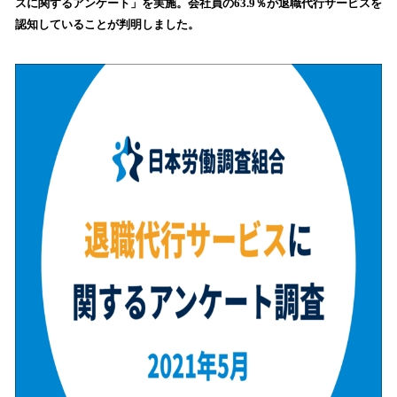
スに関するアンケート」を実施。会社員の63.9％が退職代行サービスを
み
認知していることが判明しました。
込
み
中
で
す