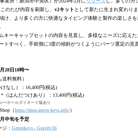
tudio（事業所：新潟市中央区）が2024年2月に
リリース
し、多くのガ
。このたび内容を刷新し、
v2キット
として新たに生まれ変わり
傾け、より多くの方に快適なタイピング体験と製作の楽しさを
。
ムキーキャップセットの内容を見直し、多様なニーズに応えた
ートすべく、手前側に3度の傾斜がつくようにパーツ選定の見
月28日18時〜
も送料無料）
なし）：16,400円(税込)
（はんだつけあり）：13,400円(税込)
スルーホールダイオード版あり
Shop（
https://shop.green-keys.info/
）
年6月中旬を予定
ージ：
Greenkeys - Gravity36