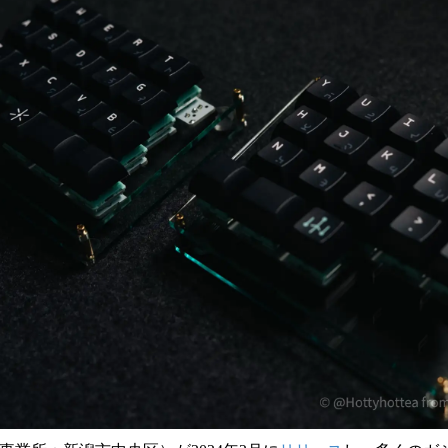
読
み
込
み
中
で
す