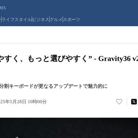
ES
ン
ライフスタイル
ビジネス
グルメ
スポーツ
く、もっと選びやすく” - Gravity36 
右分割キーボードが更なるアップデートで魅力的に
025年5月28日 10時00分
い
い
ね
！
数
を