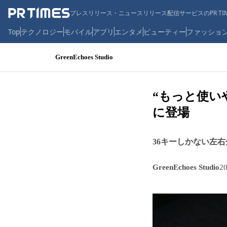
プレスリリース・ニュースリリース配信サービスのPR TIM
Top
テクノロジー
モバイル
アプリ
エンタメ
ビューティー
ファッショ
GreenEchoes Studio
“もっと使いやす
に登場
36キーしかない左
GreenEchoes Studio
2