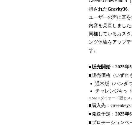
GreenEchoes S
持された
Gravity36
ユーザーの声に耳を
内容を見直しました
同梱しているカスタ
ング体験をアップデ
す。
■販売開始：2025年5
■販売価格（いずれ
通常版（ハンダつけ
チャレンジキット*
※SMDダイオード版と
■購入先：Greenkeys 
■発送予定：
2025
■プロモーションペ