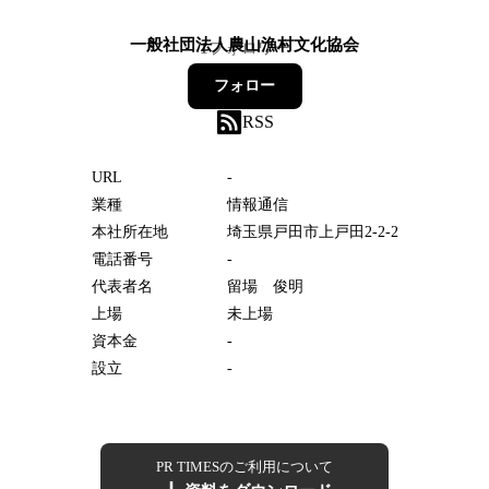
一般社団法人農山漁村文化協会
1
フォロワー
フォロー
RSS
URL
-
業種
情報通信
本社所在地
埼玉県戸田市上戸田2-2-2
電話番号
-
代表者名
留場 俊明
上場
未上場
資本金
-
設立
-
PR TIMESのご利用について