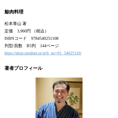
鯨肉料理
松本青山 著
定価 3,960円 （税込）
ISBNコード 9784540251108
判型/頁数 B5判 144ページ
https://shop.ruralnet.or.jp/b_no=01_54025110/
著者プロフィール