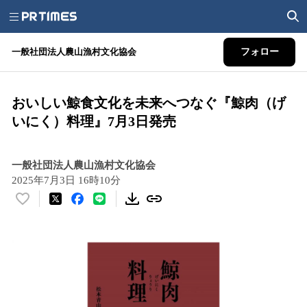
一般社団法人農山漁村文化協会
フォロー
おいしい鯨食文化を未来へつなぐ『鯨肉（げ
いにく）料理』7月3日発売
一般社団法人農山漁村文化協会
2025年7月3日 16時10分
い
い
ね
！
数
を
読
み