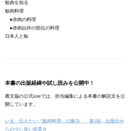
鯨肉を知る
鯨肉料理
●赤肉の料理
●赤肉以外の部位の料理
日本人と鯨
本書の出版経緯や試し読みを公開中！
農文協の公式noteでは、担当編集による本書の解説文を公
開しています。
いま、伝えたい『鯨肉料理』の魅力 第1回 出版社か
らの少し長い前置き