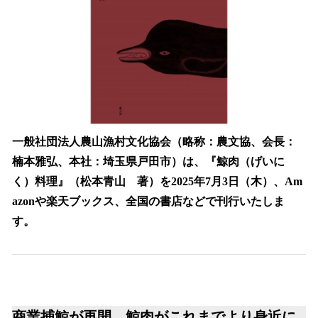
込
み
中
で
す
一般社団法人農山漁村文化協会（略称：農文協、会長：
楠本雅弘、本社：埼玉県戸田市）は、『鯨肉（げいに
く）料理』（松本青山 著）を2025年7月3日（木）、Am
azonや楽天ブックス、全国の書店などで刊行いたしま
す。
商業捕鯨が再開、鯨肉がこれまでより身近に