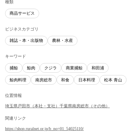
種類
商品サービス
ビジネスカテゴリ
雑誌・本・出版物
農林・水産
キーワード
捕鯨
鯨肉
クジラ
商業捕鯨
和田浦
鯨肉料理
南房総市
和食
日本料理
松本 青山
位置情報
埼玉県
戸田市
（
本社・支社
）
千葉県
南房総市
（
その他
）
関連リンク
https://shop.ruralnet.or.jp/b_no=01_54025110/