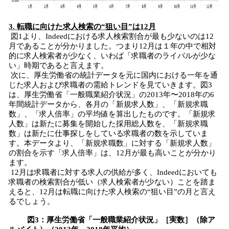
3. 転職に向けた求人検索の“狙い目”は12月
図1より、Indeedにおける求人検索割合が最も少ないのは12
月であることが分かりました。つまり12月は１年の中で相対
的に求人検索者が少なく、いわば「求職者のライバルが少な
い」時期であると言えます。
次に、厚生労働省の統計データを元に国内における一年を通
じた求人および求職者の需給トレンドを見ていきます。図3
は、厚生労働省「一般職業紹介状況」の2013年〜2018年の6
年間統計データから、各月の「新規求人数」、「新規求職
数」、「求人倍率」の平均値を算出したものです。「新規求
人数」は新たに募集を開始した採用総人数を、「新規求職
数」は新たに仕事探しをしている求職者の数を示していま
す。本データより、「新規求職数」に対する「新規求人数」
の割合を示す「求人倍率」は、12月が最も高いことが分かり
ます。
12月は求職者に対する求人の供給が多く、Indeedにおいても
求職者の検索割合が低い（求人検索者が少ない）ことを踏ま
えると、12月は転職に向けた求人検索の“狙い目”の月と言え
るでしょう。
図3：厚生労働省「一般職業紹介状況」［実数］（除ア