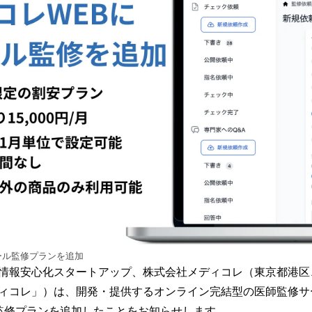
読
み
込
み
中
で
す
ール監修プランを追加
情報安心化スタートアップ、株式会社メディコレ（東京都港区
ィコレ」）は、開発・提供するオンライン完結型の医師監修サ
監修プランを追加したことをお知らせします。