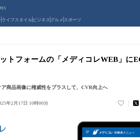
ES
ン
ライフスタイル
ビジネス
グルメ
スポーツ
ットフォームの「メディコレWEB」にE
加
ケア商品画像に権威性をプラスして、CVR向上へ
025年2月17日 10時00分
い
い
ね
！
数
を