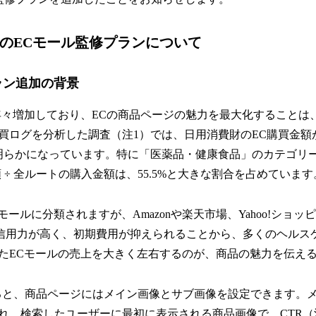
BのECモール監修プランについて
ラン追加の背景
年々増加しており、ECの商品ページの魅力を最大化することは
ログを分析した調査（注1）では、日用消費財のEC購買金額が202
明らかになっています。特に「医薬品・健康食品」のカテゴリー
 ÷ 全ルートの購入金額は、55.5%と大きな割合を占めています
Cモールに分類されますが、Amazonや楽天市場、Yahoo!ショ
信用力が高く、初期費用が抑えられることから、多くのヘルス
たECモールの売上を大きく左右するのが、商品の魅力を伝え
挙げると、商品ページにはメイン画像とサブ画像を設定できます。
れ、検索したユーザーに最初に表示される商品画像で、CTR（