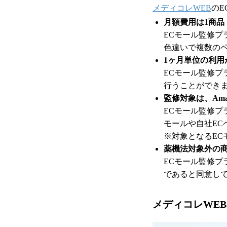
メディコレWEB
の
月額費用は1商品・
ECモール監修プ
色違いで複数の
1ヶ月単位の利用
ECモール監修
行うことができ
監修対象は、Ama
ECモール監修プラ
モールや自社EC
※対象となるEC
薬機法対象外の
ECモール監修
であると同意し
メディコレWE