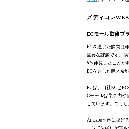
メディコレWE
ECモール監修プ
ECを通じた購買は
重要な課題です。購買
8％伸長したことが
ECを通じた購入金額
ECは、自社ECとE
Cモールは集客力や
しています。こうし
Amazonを例に
ージで先頭に配置さ