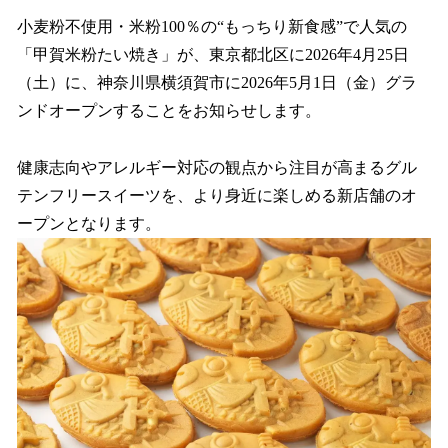
ね
！
小麦粉不使用・米粉100％の“もっちり新食感”で人気の
数
「甲賀米粉たい焼き」が、東京都北区に2026年4月25日
を
（土）に、神奈川県横須賀市に2026年5月1日（金）グラ
読
み
ンドオープンすることをお知らせします。
込
み
健康志向やアレルギー対応の観点から注目が高まるグル
中
で
テンフリースイーツを、より身近に楽しめる新店舗のオ
す
ープンとなります。