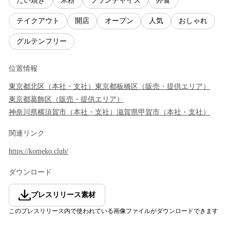
たい焼き
米粉
フランチャイズ
外食
テイクアウト
開店
オープン
人気
おしゃれ
グルテンフリー
位置情報
東京都
北区
（
本社・支社
）
東京都
板橋区
（
販売・提供エリア
）
東京都
葛飾区
（
販売・提供エリア
）
神奈川県
横須賀市
（
本社・支社
）
滋賀県
甲賀市
（
本社・支社
）
関連リンク
https://komeko.club/
ダウンロード
プレスリリース素材
このプレスリリース内で使われている画像ファイルがダウンロードできます