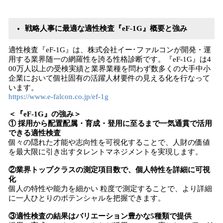
戦略人事に最適な適性検査『eF-1G』概要と強み
適性検査『eF-1G』は、株式会社イー･ファルコンが開発・運
用する業界随一の網羅性を誇る性格診断です。『eF-1G』は4
00万人以上の受検実績と業界業種を問わず数多くの大手中小
企業において個社固有の活躍人材要件の見える化を行なって
います。
https://www.e-falcon.co.jp/ef-1g
＜『eF-1G』の強み＞
① 採用から配置配属・育成・登用に至るまで一気通貫で活用
できる適性検査
個々の隠れた才能や志向性を可視化することで、人財の価値
を最大限に引き出すタレントマネジメントを実現します。
②業界トップクラスの測定項目数で、個人特性を詳細に可視
化
個人の特性や能力を細かい 粒度で測定することで、より詳細
に一人ひとりのポテンシャルを把握できます。
③適性検査の結果はバリエーション豊かな5種類で提供