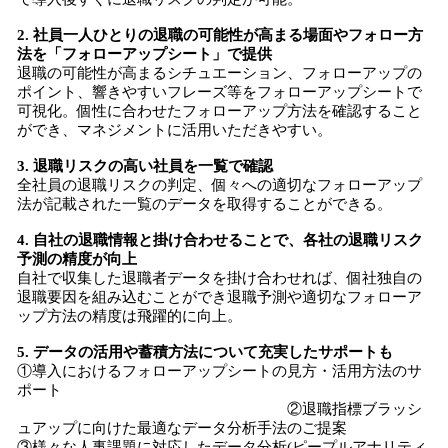
2. 社員一人ひとりの退職の可能性が高まる場面やフォロー方
法を「フォローアップシート」で提供
退職の可能性が高まるシチュエーション、フォローアップの
ポイント、響きやすいフレーズ等をフォローアップシートで
可視化。個性に合わせたフォローアップ方法を確認すること
ができ、マネジメントに活用いただきやすい。
3. 退職リスクの高い社員を一覧で確認
全社員の退職リスクの判定、個々への適切なフォローアップ
法が記載された一覧のデータを取得することができる。
4. 自社の退職情報と掛け合わせることで、各社の退職リスク
予測の精度が向上
自社で収集した退職者データを掛け合わせれば、個社独自の
退職要因を組み込むことができ退職予測や適切なフォローア
ップ方法の精度は飛躍的に向上。
5. データの活用や蓄積方法について充実したサポートも
①導入におけるフォローアップシートの見方・活用方法のサ
ポート
②退職指標ブラッシ
ュアップに向けた最適なデータ分析手法のご提案
③様々な人事課題に対応したデータ分析(ピープルアナリティ