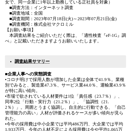
女で、同一企業に1年以上勤務している正社員を対象）
■調査方法：インターネット調査
■調査地域：全国
■調査期間：2023年07月18日(火)～2023年07月21日(金)
■調査機関：株式会社マクロミル
【お願い事項】
本調査結果をご紹介いただく際は、「適性検査『eF-1G』調
べ」と記載いただきますようお願いいたします。
調査結果サマリー
■企業人事への実態調査
•コロナ明けで採用人数が増加した企業は全体で41.9％。業種
別でみると、製造業47.3％、サービス業44.0％、運輸業43.9％
が特に高い傾向。
•市場で欲されている人材要件は1位「責任感（23.7％）」、
同率2位「行動・実行力（21.2％）」、「協調性（21.
2％）」。周囲とうまく協調し、自主的に行動できる、「自己
管理能力の高い」人材が評価されるケースが多い傾向が見ら
れた。
•今年の採用費は中小企業では平均486万円、大企業では平均
1,933万円。今年の人材不足による採用費は今や平均1,065万