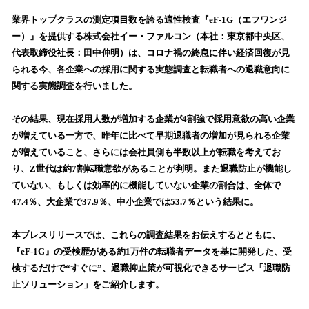
ね
！
業界トップクラスの測定項目数を誇る適性検査『eF-1G（エフワンジ
数
ー）』を提供する株式会社イー・ファルコン（本社：東京都中央区、
を
代表取締役社長：田中伸明）は、コロナ禍の終息に伴い経済回復が見
読
られる今、各企業への採用に関する実態調査と転職者への退職意向に
み
関する実態調査を行いました。
込
み
その結果、現在採用人数が増加する企業が4割強で採用意欲の高い企業
中
で
が増えている一方で、昨年に比べて早期退職者の増加が見られる企業
す
が増えていること、さらには会社員側も半数以上が転職を考えてお
り、Z世代は約7割転職意欲があることが判明。また退職防止が機能し
ていない、もしくは効率的に機能していない企業の割合は、全体で
47.4％、大企業で37.9％、中小企業では53.7％という結果に。
本プレスリリースでは、これらの調査結果をお伝えするとともに、
『eF-1G』の受検歴がある約1万件の転職者データを基に開発した、受
検するだけで“すぐに”、退職抑止策が可視化できるサービス「退職防
止ソリューション」をご紹介します。