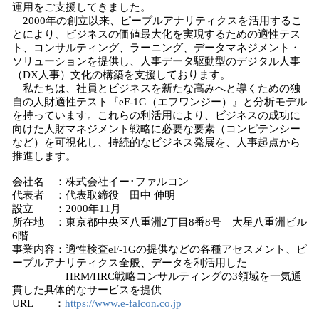
運用をご支援してきました。
2000年の創立以来、ピープルアナリティクスを活用するこ
とにより、ビジネスの価値最大化を実現するための適性テス
ト、コンサルティング、ラーニング、データマネジメント・
ソリューションを提供し、人事データ駆動型のデジタル人事
（DX人事）文化の構築を支援しております。
私たちは、社員とビジネスを新たな高みへと導くための独
自の人財適性テスト『eF-1G（エフワンジー）』と分析モデル
を持っています。これらの利活用により、ビジネスの成功に
向けた人財マネジメント戦略に必要な要素（コンピテンシー
など）を可視化し、持続的なビジネス発展を、人事起点から
推進します。
会社名 ：株式会社イー･ファルコン
代表者 ：代表取締役 田中 伸明
設立 ：2000年11月
所在地 ：東京都中央区八重洲2丁目8番8号 大星八重洲ビル
6階
事業内容：適性検査eF-1Gの提供などの各種アセスメント、ピ
ープルアナリティクス全般、データを利活用した
HRM/HRC戦略コンサルティングの3領域を一気通
貫した具体的なサービスを提供
URL ：
https://www.e-falcon.co.jp