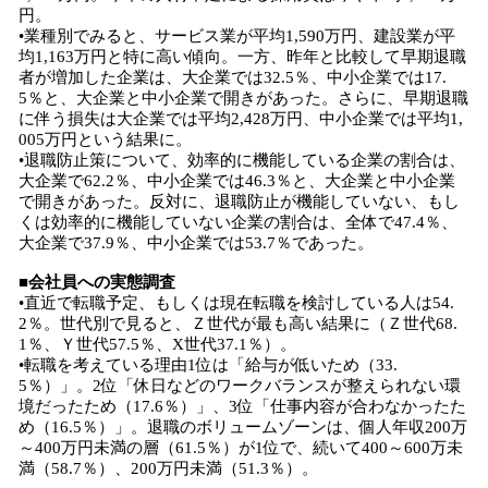
円。
•業種別でみると、サービス業が平均1,590万円、建設業が平
均1,163万円と特に高い傾向。一方、昨年と比較して早期退職
者が増加した企業は、大企業では32.5％、中小企業では17.
5％と、大企業と中小企業で開きがあった。さらに、早期退職
に伴う損失は大企業では平均2,428万円、中小企業では平均1,
005万円という結果に。
•退職防止策について、効率的に機能している企業の割合は、
大企業で62.2％、中小企業では46.3％と、大企業と中小企業
で開きがあった。反対に、退職防止が機能していない、もし
くは効率的に機能していない企業の割合は、全体で47.4％、
大企業で37.9％、中小企業では53.7％であった。
■会社員への実態調査
•直近で転職予定、もしくは現在転職を検討している人は54.
2％。世代別で見ると、Ｚ世代が最も高い結果に（Ｚ世代68.
1％、Ｙ世代57.5％、X世代37.1％）。
•転職を考えている理由1位は「給与が低いため（33.
5％）」。2位「休日などのワークバランスが整えられない環
境だったため（17.6％）」、3位「仕事内容が合わなかったた
め（16.5％）」。退職のボリュームゾーンは、個人年収200万
～400万円未満の層（61.5％）が1位で、続いて400～600万未
満（58.7％）、200万円未満（51.3％）。