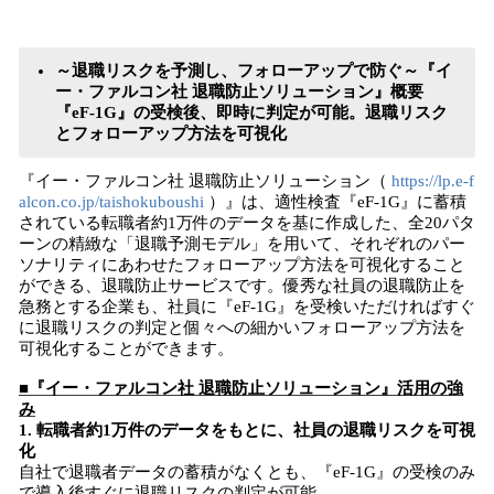
～退職リスクを予測し、フォローアップで防ぐ～『イ
ー・ファルコン社 退職防止ソリューション』概要
『eF-1G』の受検後、即時に判定が可能。退職リスク
とフォローアップ方法を可視化
『イー・ファルコン社 退職防止ソリューション（
https://lp.e-f
alcon.co.jp/taishokuboushi
）』は、適性検査『eF-1G』に蓄積
されている転職者約1万件のデータを基に作成した、全20パタ
ーンの精緻な「退職予測モデル」を用いて、それぞれのパー
ソナリティにあわせたフォローアップ方法を可視化すること
ができる、退職防止サービスです。優秀な社員の退職防止を
急務とする企業も、社員に『eF-1G』を受検いただければすぐ
に退職リスクの判定と個々への細かいフォローアップ方法を
可視化することができます。
■『イー・ファルコン社 退職防止ソリューション』活用の強
み
1. 転職者約1万件のデータをもとに、社員の退職リスクを可視
化
自社で退職者データの蓄積がなくとも、『eF-1G』の受検のみ
で導入後すぐに退職リスクの判定が可能。