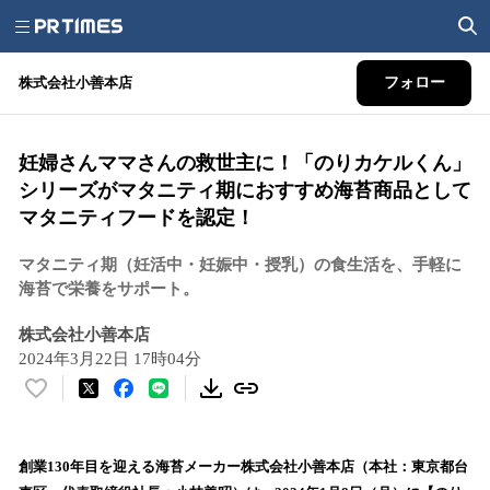
株式会社小善本店
フォロー
妊婦さんママさんの救世主に！「のりカケルくん」
シリーズがマタニティ期におすすめ海苔商品として
マタニティフードを認定！
マタニティ期（妊活中・妊娠中・授乳）の食生活を、手軽に
海苔で栄養をサポート。
株式会社小善本店
2024年3月22日 17時04分
い
い
ね
！
創業130年目を迎える海苔メーカー株式会社小善本店（本社：東京都台