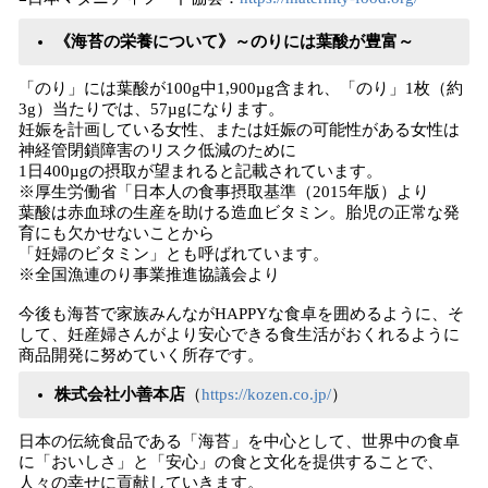
《海苔の栄養について》～のりには葉酸が豊富～
「のり」には葉酸が100g中1,900µg含まれ、「のり」1枚（約
3g）当たりでは、57µgになります。
妊娠を計画している女性、または妊娠の可能性がある女性は
神経管閉鎖障害のリスク低減のために
1日400µgの摂取が望まれると記載されています。
※厚生労働省「日本人の食事摂取基準（2015年版）より
葉酸は赤血球の生産を助ける造血ビタミン。胎児の正常な発
育にも欠かせないことから
「妊婦のビタミン」とも呼ばれています。
※全国漁連のり事業推進協議会より
今後も海苔で家族みんながHAPPYな食卓を囲めるように、そ
して、妊産婦さんがより安心できる食生活がおくれるように
商品開発に努めていく所存です。
株式会社小善本店
（
https://kozen.co.jp/
）
日本の伝統食品である「海苔」を中心として、世界中の食卓
に「おいしさ」と「安心」の食と文化を提供することで、
人々の幸せに貢献していきます。