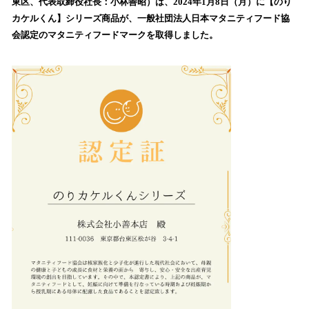
数
東区、代表取締役社長：小林善昭）は、2024年1月8日（月）に【のり
を
カケルくん】シリーズ商品が、一般社団法人日本マタニティフード協
読
会認定のマタニティフードマークを取得しました。
み
込
み
中
で
す