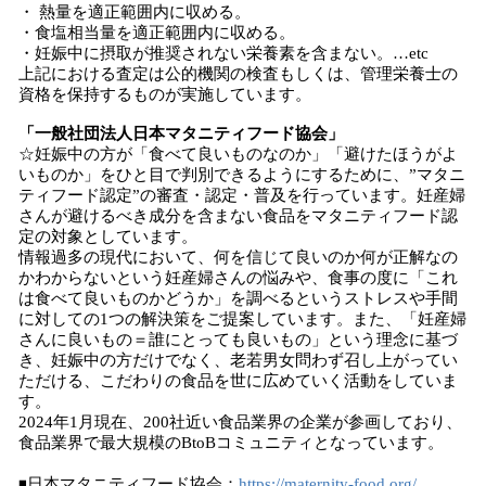
・ 熱量を適正範囲内に収める。
・食塩相当量を適正範囲内に収める。
・妊娠中に摂取が推奨されない栄養素を含まない。…etc
上記における査定は公的機関の検査もしくは、管理栄養士の
資格を保持するものが実施しています。
「一般社団法人日本マタニティフード協会」
☆妊娠中の方が「食べて良いものなのか」「避けたほうがよ
いものか」をひと目で判別できるようにするために、”マタニ
ティフード認定”の審査・認定・普及を行っています。妊産婦
さんが避けるべき成分を含まない食品をマタニティフード認
定の対象としています。
情報過多の現代において、何を信じて良いのか何が正解なの
かわからないという妊産婦さんの悩みや、食事の度に「これ
は食べて良いものかどうか」を調べるというストレスや手間
に対しての1つの解決策をご提案しています。また、「妊産婦
さんに良いもの＝誰にとっても良いもの」という理念に基づ
き、妊娠中の方だけでなく、老若男女問わず召し上がってい
ただける、こだわりの食品を世に広めていく活動をしていま
す。
2024年1月現在、200社近い食品業界の企業が参画しており、
食品業界で最大規模のBtoBコミュニティとなっています。
◾️日本マタニティフード協会：
https://maternity-food.org/