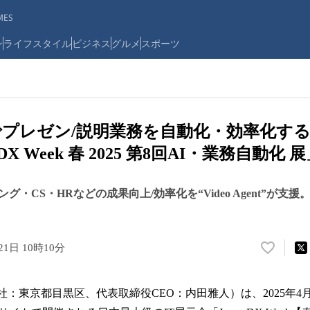
ES
ン
ライフスタイル
ビジネス
グルメ
スポーツ
gentでプレゼン/説明業務を自動化・効率化す
 DX Week 春 2025 第8回AI・業務自動化
・CS・HRなどの成果向上/効率化を“Video Agent”が支援
21日 10時10分
い
い
ね
社：東京都目黒区、代表取締役CEO：内田雅人）は、2025年4月
！