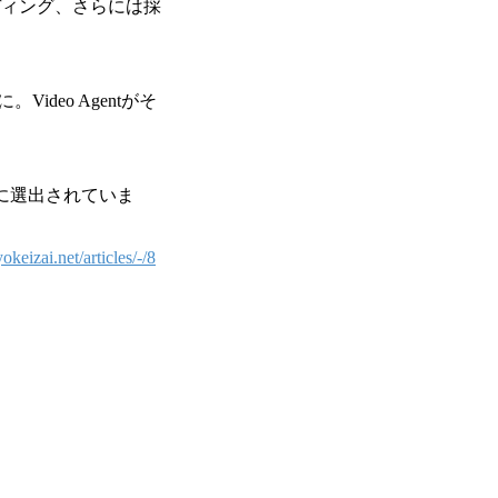
ディング、さらには採
eo Agentがそ
」に選出されていま
yokeizai.net/articles/-/8