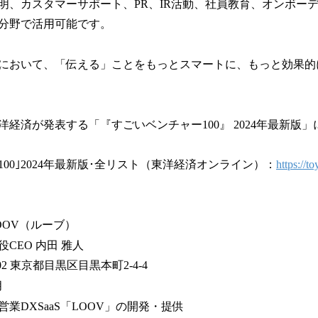
明、カスタマーサポート、PR、IR活動、社員教育、オンボー
分野で活用可能です。
おいて、「伝える」ことをもっとスマートに、もっと効果的に。Vid
東洋経済が発表する「『すごいベンチャー100』 2024年最新版
00｣2024年最新版･全リスト（東洋経済オンライン）：
https://to
OV（ルーブ）
CEO 内田 雅人
2 東京都目黒区目黒本町2-4-4
月
業DXSaaS「LOOV」の開発・提供