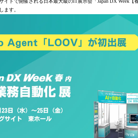
数
イトで開催される日本最大級のIT展示会「Japan DX Week
を
します。
読
み
込
み
中
で
す