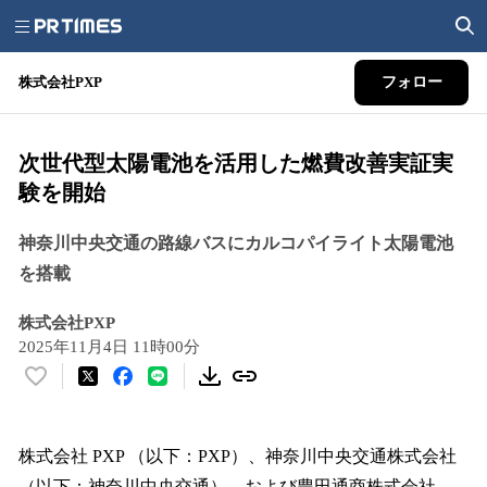
株式会社PXP
フォロー
次世代型太陽電池を活用した燃費改善実証実
験を開始
神奈川中央交通の路線バスにカルコパイライト太陽電池
を搭載
株式会社PXP
2025年11月4日 11時00分
い
い
ね
！
株式会社 PXP （以下：PXP）、神奈川中央交通株式会社
数
（以下：神奈川中央交通）、および豊田通商株式会社