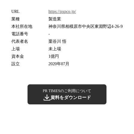
URL
https://pxpco.jp/
業種
製造業
本社所在地
神奈川県相模原市中央区東淵野辺4-26-9
電話番号
-
代表者名
栗谷川 悟
上場
未上場
資本金
1億円
設立
2020年07月
PR TIMESのご利用について
資料をダウンロード