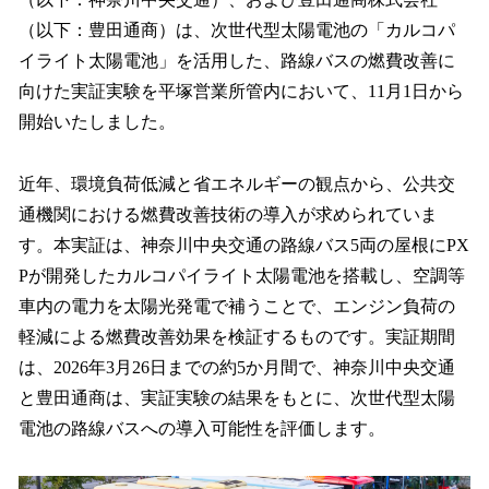
を
（以下：豊田通商）は、次世代型太陽電池の「カルコパ
読
み
イライト太陽電池」を活用した、路線バスの燃費改善に
込
向けた実証実験を平塚営業所管内において、11月1日から
み
開始いたしました。
中
で
す
近年、環境負荷低減と省エネルギーの観点から、公共交
通機関における燃費改善技術の導入が求められていま
す。本実証は、神奈川中央交通の路線バス5両の屋根にPX
Pが開発したカルコパイライト太陽電池を搭載し、空調等
車内の電力を太陽光発電で補うことで、エンジン負荷の
軽減による燃費改善効果を検証するものです。実証期間
は、2026年3月26日までの約5か月間で、神奈川中央交通
と豊田通商は、実証実験の結果をもとに、次世代型太陽
電池の路線バスへの導入可能性を評価します。