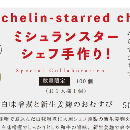
い
ね
！
数
を
読
み
込
み
中
で
す