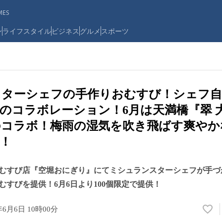
ES
ン
ライフスタイル
ビジネス
グルメ
スポーツ
スターシェフの手作りおむすび！シェフ
のコラボレーション！6月は天満橋『翠 
のコラボ！梅雨の湿気を吹き飛ばす爽やか
！
むすび店『空堀おにぎり』にてミシュランスターシェフが手づ
むすびを提供！6月6日より100個限定で提供！
年6月6日 10時00分
い