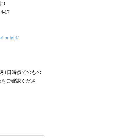
す）
-17
i.onigiri/
6月1日時点でのもの
ramをご確認くださ