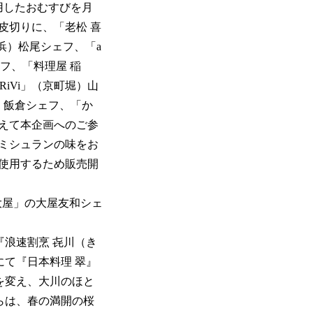
用したおむすびを月
皮切りに、「老松 喜
浜）松尾シェフ、「a
ェフ、「料理屋 稲
「RiVi」（京町堀）山
）飯倉シェフ、「か
えて本企画へのご参
ミシュランの味をお
使用するため販売開
大屋」の大屋友和シェ
浪速割烹 㐂川（き
にて『日本料理 翠』
名を変え、大川のほと
らは、春の満開の桜