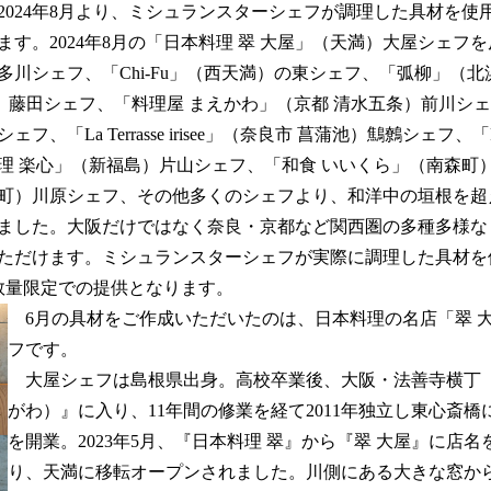
024年8月より、ミシュランスターシェフが調理した具材を使
す。2024年8月の「日本料理 翠 大屋」（天満）大屋シェフを
多川シェフ、「Chi-Fu」（西天満）の東シェフ、「弧柳」（北
」（阿波座）藤田シェフ、「料理屋 まえかわ」（京都 清水五条）前川シ
フ、「La Terrasse irisee」（奈良市 菖蒲池）鷦鷯シェフ、
理 楽心」（新福島）片山シェフ、「和食 いいくら」（南森町
町）川原シェフ、その他多くのシェフより、和洋中の垣根を超
ました。大阪だけではなく奈良・京都など関西圏の多種多様な
ただけます。ミシュランスターシェフが実際に調理した具材を
全数量限定での提供となります。
6月の具材をご作成いただいたのは、日本料理の名店「翠 
フです。
大屋シェフは島根県出身。高校卒業後、大阪・法善寺横丁『
がわ）』に入り、11年間の修業を経て2011年独立し東心斎橋
を開業。2023年5月、『日本料理 翠』から『翠 大屋』に店
り、天満に移転オープンされました。川側にある大きな窓か