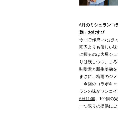
6月のミシュランコ
麹」おむすび
今回ご作成いただい
雨煮よりも優しい味
に握るのは大屋シェ
りは残しつつ、まろ
味噌煮と新生姜麹を
まさに、梅雨のジメ
今回のコラボキャン
ランの味がワンコイ
6日11:00
、100個
一つ限り
の提供にご