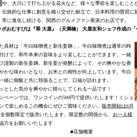
や、大川にて打ち上がる花火など、様々な季節を楽しむこと
伝統的な仕事に創意を織り交ぜた献立で、日本料理の慣習に
常に進化し続ける、関西のグルメファン垂涎のお店です。
ラボおむすびは『翠 大屋』（天満橋） 大屋友和シェフ作成の
た具材は「牛白味噌煮と新生姜麹」。牛白味噌煮は通常の時
付けで、和牛本来の旨味をより楽しむことができます。一緒
フ謹製の新生姜麹。新生姜が発酵によって、その爽やかな香
やかな味わいとなり、お米との相性が向上しています。牛白
一緒に御飯と共に頬張ることで、口福が訪れます。
ッとした気分を爽やかに晴らしてくれる一品です！
ペーンでは、ワンコインの500円で提供いたします！ミシュ
ンで楽しめるこの機会にぜひご賞味ください。
販売開始は6月
の完全個数限定で販売いたします。限定数の関係から、
お一人様
協力をお願いいたします
■店舗概要