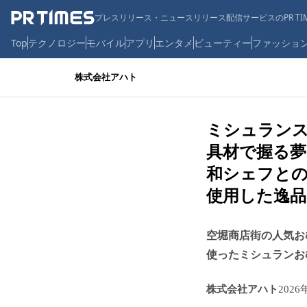
プレスリリース・ニュースリリース配信サービスのPR TIM
Top
テクノロジー
モバイル
アプリ
エンタメ
ビューティー
ファッショ
株式会社アハト
ミシュラン
具材で握る夢
和シェフと
使用した逸品
空堀商店街の人気お
使ったミシュランお
株式会社アハト
2026