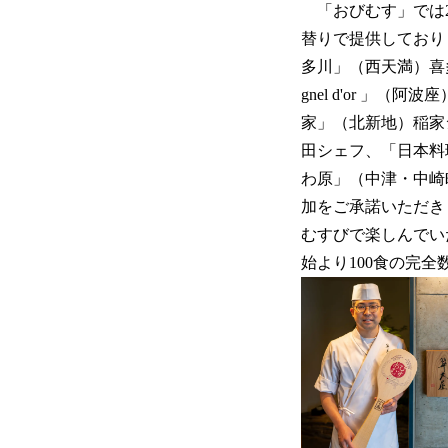
「おびむす」では2
替りで提供しておりま
多川」（西天満）喜
gnel d'or 
家」（北新地）稲家シェ
田シェフ、「日本料
わ原」（中津・中崎
加をご承諾いただき
むすびで楽しんでい
始より100食の完