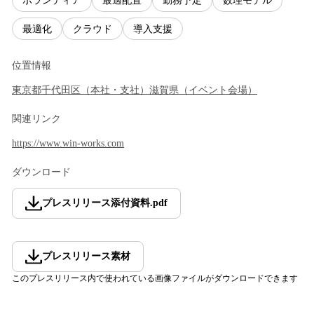
ボランティア
最適配置
勤務予定
数理モデル
最適化
クラウド
導入支援
位置情報
東京都
千代田区
（
本社・支社
）
滋賀県
（
イベント会場
）
関連リンク
https://www.win-works.com
ダウンロード
プレスリリース添付資料
.
pdf
プレスリリース素材
このプレスリリース内で使われている画像ファイルがダウンロードできます