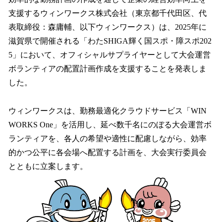
数
支援するウィンワークス株式会社（東京都千代田区、代
を
表取締役：森庸輔、以下ウィンワークス）は、2025年に
読
み
滋賀県で開催される「わたSHIGA輝く国スポ・障スポ202
込
5」において、オフィシャルサプライヤーとして大会運営
み
ボランティアの配置計画作成を支援することを発表しま
中
で
した。
す
ウィンワークスは、勤務最適化クラウドサービス「WIN
WORKS One」を活用し、延べ数千名にのぼる大会運営ボ
ランティアを、各人の希望や適性に配慮しながら、効率
的かつ公平に各会場へ配置する計画を、大会実行委員会
とともに立案します。