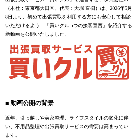
数
（本社：東京都大田区、代表：大堀 直樹）は、2026年5月
を
8日より、初めて出張買取を利用する方にも安心して相談
読
み
いただけるよう、「買いクル 5つの接客宣言」を紹介する
込
新動画を公開いたしました。
み
中
で
す
■ 動画公開の背景
近年、引っ越しや実家整理、ライフスタイルの変化に伴
い、不用品整理や出張買取サービスの需要は高まってい
ます。