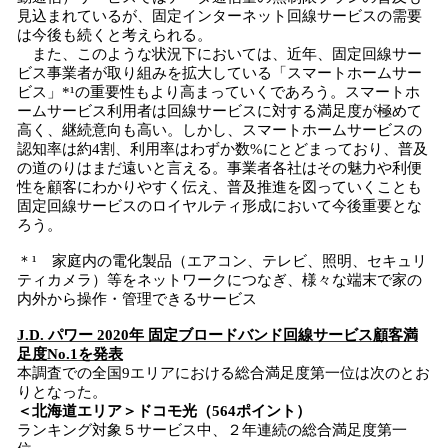
見込まれているが、固定インターネット回線サービスの需要
は今後も続くと考えられる。
また、このような状況下においては、近年、固定回線サー
ビス事業者が取り組みを拡大している「スマートホームサー
ビス」*¹の重要性もより高まっていくであろう。スマートホ
ームサービス利用者は回線サービスに対する満足度が極めて
高く、継続意向も高い。しかし、スマートホームサービスの
認知率は約4割、利用率はわずか数%にとどまっており、普及
の道のりはまだ遠いと言える。事業者各社はその魅力や利便
性を顧客にわかりやすく伝え、普及推進を図っていくことも
固定回線サービスのロイヤルティ形成において今後重要とな
ろう。
＊¹ 家庭内の電化製品（エアコン、テレビ、照明、セキュリ
ティカメラ）等をネットワークにつなぎ、様々な端末で家の
内外から操作・管理できるサービス
J.D. パワー 20
2
0年
固定ブロードバンド回線サービス
顧客満
足度
No.1
を発表
本調査での全国9エリアにおける総合満足度第一位は次のとお
りとなった。
＜
北海道
エリア
＞
ドコモ光
（
564
ポイント）
ランキング対象５サービス中、２年連続の総合満足度第一