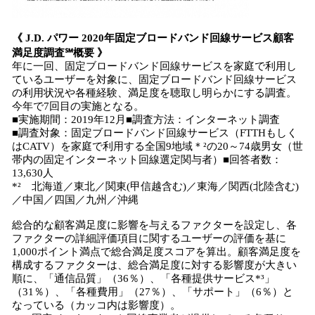
《
J.D. パワー 20
20
年
固定
ブロードバンド
回線サービス顧客
満足度調査℠
概要
》
年に一回、固定ブロードバンド回線サービスを家庭で利用し
ているユーザーを対象に、固定ブロードバンド回線サービス
の利用状況や各種経験、満足度を聴取し明らかにする調査。
今年で7回目の実施となる。
■実施期間：2019年12月■調査方法：インターネット調査
■調査対象：固定ブロードバンド回線サービス（FTTHもしく
はCATV）を家庭で利用する全国9地域＊²の20～74歳男女（世
帯内の固定インターネット回線選定関与者）■回答者数：
13,630人
*² 北海道／東北／関東(甲信越含む)／東海／関西(北陸含む)
／中国／四国／九州／沖縄
総合的な顧客満足度に影響を与えるファクターを設定し、各
ファクターの詳細評価項目に関するユーザーの評価を基に
1,000ポイント満点で総合満足度スコアを算出。顧客満足度を
構成するファクターは、総合満足度に対する影響度が大きい
順に、「通信品質」（36％）、「各種提供サービス*³」
（31％）、「各種費用」（27％）、「サポート」（6％）と
なっている（カッコ内は影響度）。