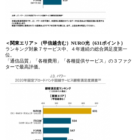
＜
関東エリア
＞
（甲信越含む）
NURO
光
（
631
ポイント）
ランキング対象７サービス中、４年連続の総合満足度第一
位。
「通信品質」「各種費用」「各種提供サービス」の３ファク
ターで最高評価。