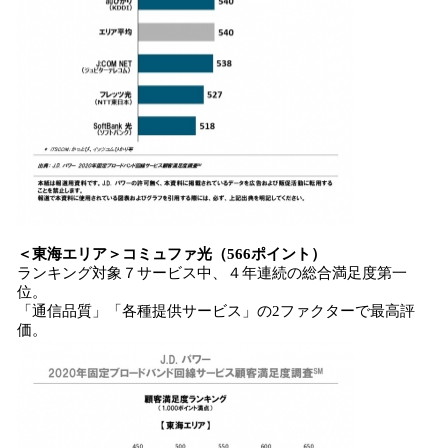
＜
東海エリア
＞
コミュファ光
（
566
ポイント）
ランキング対象７サービス中、４年連続の総合満足度第一
位。
「通信品質」「各種提供サービス」の2ファクターで最高評
価。