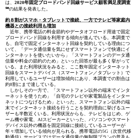
は、
20
20
年
固定ブロードバンド回線サービス顧客
満足度調査
読
℠
の結果を発表した。
み
込
約８割がスマホ・タブレットで接続、一方でテレビ等家庭内
み
機器との接続利用も増加
中
近年、携帯電話の料金節約やデータオフロード用途で固定
で
ブロードバンド回線を利用する傾向が進んでいる。本調査で
も、自宅で固定インターネット回線を契約している理由につ
す
いて、「データ通信量を気にせずスマートフォンで快適にイ
ンターネットを使いたいから」「スマートフォンのデータ通
信量や料金の節約のため」といった回答が最も多く挙がって
いる。また利用状況をみると、ここ数年固定インターネット
回線をスマートデバイス（スマートフォン／タブレット）で
利用しているユーザーは増加傾向にあり、本調査での割合は
約8割にまで達している。
しかしその一方で、「スマートフォン以外の端末でインタ
ーネットを使うため」「自宅のテレビや家電製品をインター
ネットにつなげるため」といった、スマートフォン以外の端
末でインターネット接続を行うことを契約理由に挙げるユー
ザーも半数近くいる。利用状況からも、テレビをはじめ、ゲ
ーム機や家電、AIスピーカーといった、パソコンやスマート
デバイス以外の機器を固定回線に接続しているユーザーが
年々増加している傾向が見られる。携帯電話の5G（次世代移
動通信）サービスではデータ通信量の無制限プランの普及も