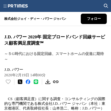
株式会社ジェイ・ディー・パワー ジャパン
フォロー
J.D. パワー 2020年 固定ブロードバンド回線サービ
ス顧客満足度調査℠
～５G時代における固定回線、スマートホームの促進に期待
～
J.D. パワー
2020年2月19日 14時00分
い
い
ね
CS（顧客満足度）に関する調査・コンサルティングの国際
！
的な専門機関である株式会社J.D. パワー ジャパン（本社：東
数
京都港区、代表取締役社長：山本浩二、略称：J.D. パワー）
を