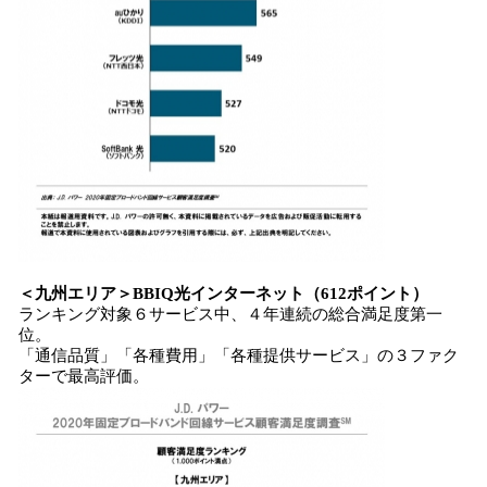
＜
九州エリア
＞
BBIQ光インターネット
（
612
ポイント）
ランキング対象６サービス中、４年連続の総合満足度第一
位。
「通信品質」「各種費用」「各種提供サービス」の３ファク
ターで最高評価。