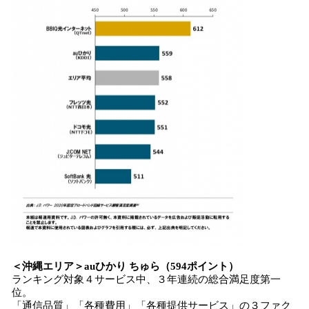
＜
沖縄エリア
＞
auひかり ちゅら
（5
94
ポイント）
ランキング対象４サービス中、３年連続の総合満足度第一
位。
「通信品質」「各種費用」「各種提供サービス」の３ファク