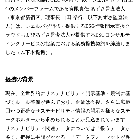
を
Gのメンバーファームである有限責任 あずさ監査法人
読
み
（東京都新宿区、理事長 山田 裕行、以下あずさ監査法
込
人）は、シェルパが開発・提供するESG情報開示支援ク
み
ラウドおよびあずさ監査法人が提供するESGコンサルテ
中
で
ィングサービスの協業における業務提携契約を締結しま
す
した（以下本提携）。
提携の背景
現在、全世界的にサステナビリティ開示基準・規制に基
づくルール整備が進んでおり、企業は今後、さらに広範
囲かつ正確なサステナビリティ情報の開示を様々なステ
ークホルダーから求められることが見込まれています。
サステナビリティ関連データについては「扱うデータが
多く、把握に手間がかかる」「データフォーマットが異