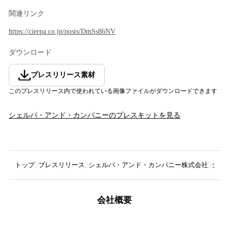
関連リンク
https://cierpa.co.jp/posts/DmSs86NV
ダウンロード
プレスリリース素材
このプレスリリース内で使われている画像ファイルがダウンロードできます
シェルパ・アンド・カンパニー
のプレスキットを見る
トップ
プレスリリース
シェルパ・アンド・カンパニー株式会社
シェ
会社概要