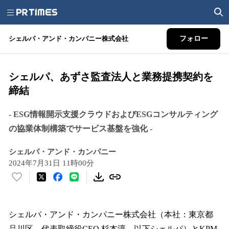
シェルパ・アンド・カンパニー株式会社
フォロー
シェルパ、あずさ監査法人と業務提携契約を
締結
- ESG情報開示支援クラウドおよびESGコンサルティング
の協業体制構築でサービス基盤を強化 -
シェルパ・アンド・カンパニー
2024年7月31日 11時00分
い
い
ね
！
シェルパ・アンド・カンパニー株式会社（本社：東京都
数
品川区、代表取締役CEO 杉本淳、以下シェルパ）とKPM