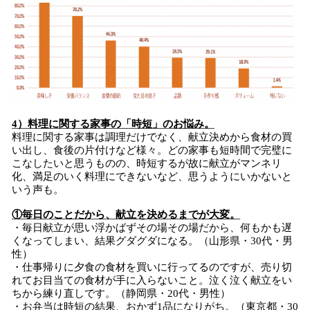
4）料理に関する家事の「時短」のお悩み。
料理に関する家事は調理だけでなく、献立決めから食材の買
い出し、食後の片付けなど様々。どの家事も短時間で完璧に
こなしたいと思うものの、時短するが故に献立がマンネリ
化、満足のいく料理にできないなど、思うようにいかないと
いう声も。
①毎日のことだから、献立を決めるまでが大変。
・毎日献立が思い浮かばずその場その場だから、何もかも遅
くなってしまい、結果グダグダになる。（山形県・30代・男
性）
・仕事帰りに夕食の食材を買いに行ってるのですが、売り切
れてお目当ての食材が手に入らないこと。泣く泣く献立をい
ちから練り直しです。（静岡県・20代・男性）
・お弁当は時短の結果、おかず1品になりがち。（東京都・30