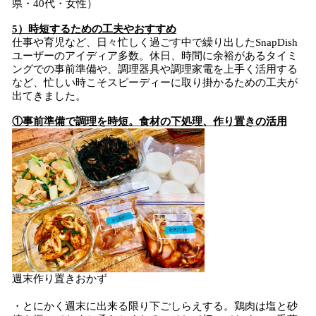
県・40代・女性）
5）時短するための工夫やおすすめ
仕事や育児など、日々忙しく過ごす中で繰り出したSnapDish
ユーザーのアイディア多数。休日、時間に余裕があるタイミ
ングでの事前準備や、調理器具や調理家電を上手く活用する
など、忙しい時こそスピーディーに取り掛かるための工夫が
出てきました。
①事前準備で調理を時短。食材の下処理、作り置きの活用
週末作り置きおかず
・とにかく週末に出来る限り下ごしらえする。鶏肉は塩と砂