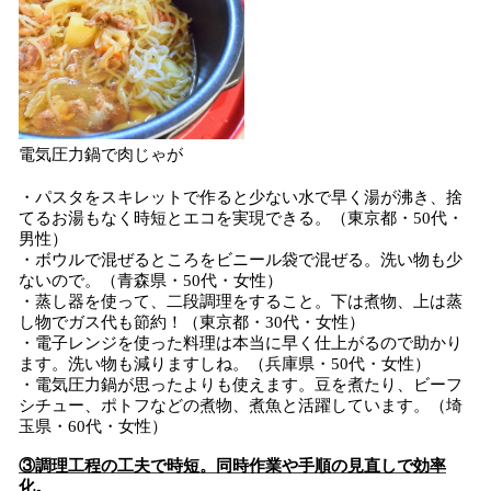
電気圧力鍋で肉じゃが
・パスタをスキレットで作ると少ない水で早く湯が沸き、捨
てるお湯もなく時短とエコを実現できる。（東京都・50代・
男性）
・ボウルで混ぜるところをビニール袋で混ぜる。洗い物も少
ないので。（青森県・50代・女性）
・蒸し器を使って、二段調理をすること。下は煮物、上は蒸
し物でガス代も節約！（東京都・30代・女性）
・電子レンジを使った料理は本当に早く仕上がるので助かり
ます。洗い物も減りますしね。（兵庫県・50代・女性）
・電気圧力鍋が思ったよりも使えます。豆を煮たり、ビーフ
シチュー、ポトフなどの煮物、煮魚と活躍しています。（埼
玉県・60代・女性）
③調理工程の工夫で時短。同時作業や手順の見直しで効率
化。