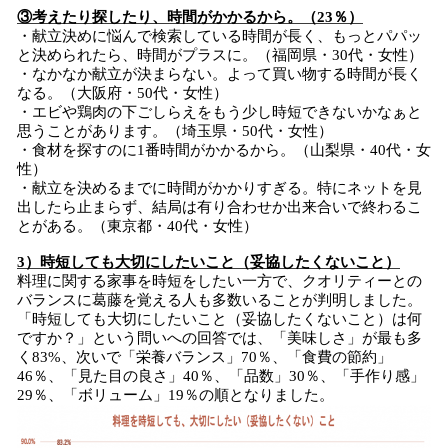
③考えたり探したり、時間がかかるから。（23％）
・献立決めに悩んで検索している時間が長く、もっとパパッ
と決められたら、時間がプラスに。（福岡県・30代・女性）
・なかなか献立が決まらない。よって買い物する時間が長く
なる。（大阪府・50代・女性）
・エビや鶏肉の下ごしらえをもう少し時短できないかなぁと
思うことがあります。（埼玉県・50代・女性）
・食材を探すのに1番時間がかかるから。（山梨県・40代・女
性）
・献立を決めるまでに時間がかかりすぎる。特にネットを見
出したら止まらず、結局は有り合わせか出来合いで終わるこ
とがある。（東京都・40代・女性）
3）時短しても大切にしたいこと（妥協したくないこと）
料理に関する家事を時短をしたい一方で、クオリティーとの
バランスに葛藤を覚える人も多数いることが判明しました。
「時短しても大切にしたいこと（妥協したくないこと）は何
ですか？」という問いへの回答では、「美味しさ」が最も多
く83%、次いで「栄養バランス」70％、「食費の節約」
46％、「見た目の良さ」40％、「品数」30％、「手作り感」
29％、「ボリューム」19％の順となりました。