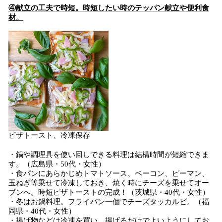
④献立の工夫で時短。時短したい時のテッパン献立や便利食
材。
ピザトースト、冷凍保存
・鍋や調理具を使い回しできる料理は結構時間が短縮できま
す。（広島県・50代・女性）
・食パンにあらかじめトマトソース、ベーコン、ピーマン、
玉ねぎ等乗せて冷凍しておき、焼く時にチーズを乗せてオー
ブンへ。時短ピザトーストの完成！（茨城県・40代・女性）
・冬はお鍋料理。フライパン一個でチーズタッカルビ。（福
岡県・40代・女性）
・揚げ物などは冷凍を買い、揚げるだけでよいようにしてお