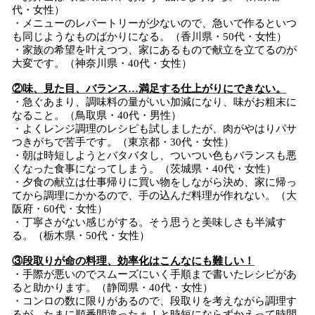
代・女性）
・メニューのレパートリーが少ないので、急いで作るといつ
も同じようなものばかりになる。（香川県・50代・女性）
・家族の希望を叶えつつ、家にあるもので献立を立てるのが
大変です。（神奈川県・40代・女性）
②味、見た目、バランス…満足する仕上がりにできない。
・急ぐあまり、調味料の量がいい加減になり、味がお粗末に
なること。（鳥取県・40代・男性）
・よくレンジ調理のレシピも試しましたが、肉がやはりパサ
つきがちで苦手です。（東京都・30代・女性）
・朝は時短しようとバタバタし、ついつい色もバランスも悪
くなった食事になってしまう。（茨城県・40代・女性）
・夕食の献立は仕事帰りに買い物をしながら決め、家に帰っ
てから調理にかかるので、手の込んだ料理が作れない。（大
阪府・60代・女性）
・丁寧さがない感じがする。そう思うと美味しさも半減す
る。（栃木県・50代・女性）
③段取りが命の料理、効率化はこんなにも難しい！
・手際が悪いのでスムーズにいく手順まで書いたレシピがあ
ると助かります。（静岡県・40代・女性）
・コンロの数に限りがあるので、段取りを考えながら調理す
るが、たまに順番間違ったぁ！と時短にならずかえって時間