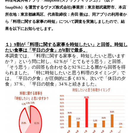
！
料理写真共有アプリ「SnapDish (スナップディッシュ) 」（以下
数
SnapDish）を運営するヴァズ株式会社(事業所：東京都武蔵野市、本店
を
所在地：東京都練馬区、代表取締役：舟田 善)は、同アプリの利用者か
読
ら「料理に関する家事の時短」について調査を実施しましたので、結
み
果を以下にお知らせします。
込
み
中
１）9割が「料理に関する家事を時短したい」と回答。時短し
で
たい食事は「平日の夕食」が8割で最多。
本調査では、「料理に関する家事を、時短したいと思います
す
か？」という問に対し、62％が「とてもそう思う」と回答、
「そう思う」の回答も合わせると92％に上る層から回答を得
られました。「特に時短したいと思う料理のタイミング」で
は、「平日の夕食」が圧倒的に多く83％、次いで「休日の夕
食」37％、「平日の朝食」34％と続きました。