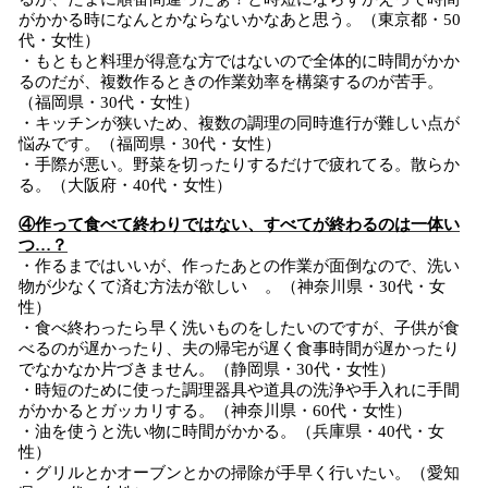
がかかる時になんとかならないかなあと思う。（東京都・50
代・女性）
・もともと料理が得意な方ではないので全体的に時間がかか
るのだが、複数作るときの作業効率を構築するのが苦手。
（福岡県・30代・女性）
・キッチンが狭いため、複数の調理の同時進行が難しい点が
悩みです。（福岡県・30代・女性）
・手際が悪い。野菜を切ったりするだけで疲れてる。散らか
る。（大阪府・40代・女性）
④作って食べて終わりではない、すべてが終わるのは一体い
つ…？
・作るまではいいが、作ったあとの作業が面倒なので、洗い
物が少なくて済む方法が欲しい 。（神奈川県・30代・女
性）
・食べ終わったら早く洗いものをしたいのですが、子供が食
べるのが遅かったり、夫の帰宅が遅く食事時間が遅かったり
でなかなか片づきません。（静岡県・30代・女性）
・時短のために使った調理器具や道具の洗浄や手入れに手間
がかかるとガッカリする。（神奈川県・60代・女性）
・油を使うと洗い物に時間がかかる。（兵庫県・40代・女
性）
・グリルとかオーブンとかの掃除が手早く行いたい。（愛知