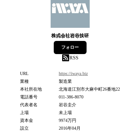
株式会社岩谷技研
50
フォロワー
フォロー
RSS
URL
https://iwaya.biz
業種
製造業
本社所在地
北海道江別市大麻中町26番地22
電話番号
011-386-8070
代表者名
岩谷圭介
上場
未上場
資本金
9974万円
設立
2016年04月