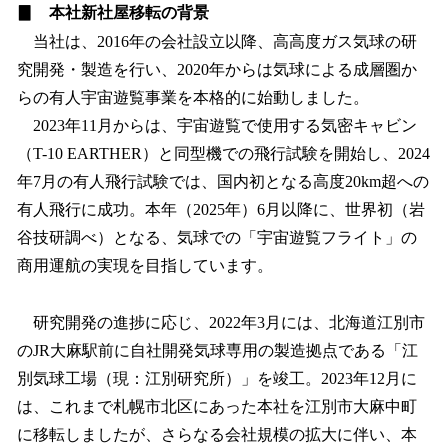
▊ 本社新社屋移転の背景
当社は、2016年の会社設立以降、高高度ガス気球の研
究開発・製造を行い、2020年からは気球による成層圏か
らの有人宇宙遊覧事業を本格的に始動しました。
2023年11月からは、宇宙遊覧で使用する気密キャビン
（T-10 EARTHER）と同型機での飛行試験を開始し、2024
年7月の有人飛行試験では、国内初となる高度20km超への
有人飛行に成功。本年（2025年）6月以降に、世界初（岩
谷技研調べ）となる、気球での「宇宙遊覧フライト」の
商用運航の実現を目指しています。
研究開発の進捗に応じ、2022年3月には、北海道江別市
のJR大麻駅前に自社開発気球専用の製造拠点である「江
別気球工場（現：江別研究所）」を竣工。2023年12月に
は、これまで札幌市北区にあった本社を江別市大麻中町
に移転しましたが、さらなる会社規模の拡大に伴い、本