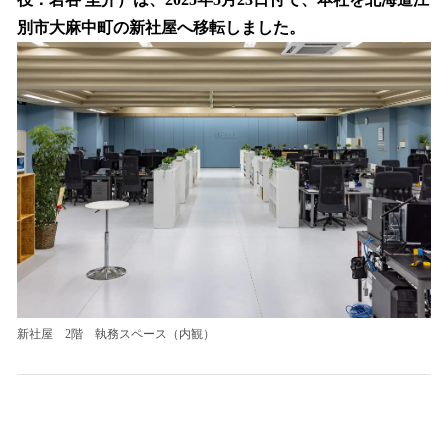
を
別市大麻中町の新社屋へ移転しました。
読
み
込
み
中
で
す
新社屋 2階 執務スペース（内観）