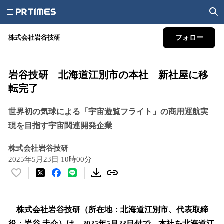
株式会社岩谷技研
フォロー
岩谷技研 北海道江別市の本社 新社屋に移
転完了
世界初の気球による「宇宙遊覧フライト」の商用運航実
現を目指す宇宙関連開発企業
株式会社岩谷技研
2025年5月23日 10時00分
い
い
ね
！
株式会社岩谷技研（所在地：北海道江別市、代表取締
数
役：岩谷 圭介）は、2025年5月23日付で、本社を北海道江