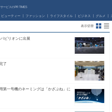
ビスのPR TIMES
ビューティー
ファッション
ライフスタイル
ビジネス
グルメ
表示切替
未来体験パビリオンに出展
完了
用第一号機のネーミングは「かざぶね」に