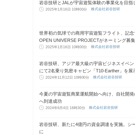
岩谷技研とJALが宇宙遊覧体験の事業化を目指
株式会社岩谷技研
2025年1月16日 10時00分
世界初の気球での商用宇宙遊覧フライト、記念
OPEN UNIVERSE PROJECTがネーミン
株式会社岩谷技研
2025年1月16日 10時00分
岩谷技研、アジア最大級の宇宙ビジネスイベント「NIH
にて2名乗り気密キャビン「T10-Earther」を展
株式会社岩谷技研
2024年11月12日 10時00分
今夏の宇宙遊覧商業運航開始へ向け、自社開発の
へ到達成功
株式会社岩谷技研
2024年6月4日 16時30分
岩谷技研、新たに4億円の資金調達を実施。シ
に