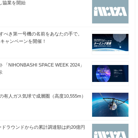
し協業を開始
すべき第一号機の名前をあなたの手で。
グ募集キャンペーンを開催！
ONBASHI SPACE WEEK 2024」
示
有人ガス気球で成層圏（高度10,555m）
ードラウンドからの累計調達額は約20億円