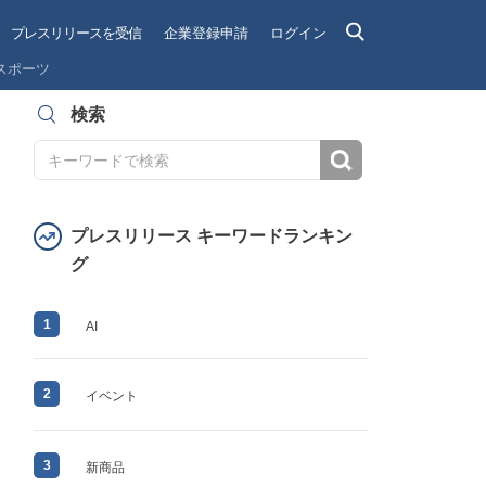
プレスリリースを受信
企業登録申請
ログイン
スポーツ
検索
検索
プレスリリース キーワードランキン
グ
1
AI
2
イベント
3
新商品