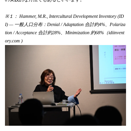
※１： Hammer, M.R., Intercultural Development Inventory (ID
I) — 一般人口分布：Denial / Adaptation 合計約4%、Polariza
tion / Acceptance 合計約28%、Minimization 約68%（idiinvent
ory.com )