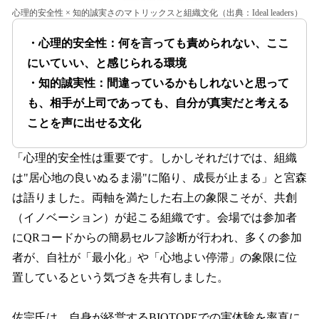
心理的安全性 × 知的誠実さのマトリックスと組織文化（出典：Ideal leaders）
・心理的安全性：何を言っても責められない、ここ
にいていい、と感じられる環境
・知的誠実性：間違っているかもしれないと思って
も、相手が上司であっても、自分が真実だと考える
ことを声に出せる文化
「心理的安全性は重要です。しかしそれだけでは、組織
は"居心地の良いぬるま湯"に陥り、成長が止まる」と宮森
は語りました。両軸を満たした右上の象限こそが、共創
（イノベーション）が起こる組織です。会場では参加者
にQRコードからの簡易セルフ診断が行われ、多くの参加
者が、自社が「最小化」や「心地よい停滞」の象限に位
置しているという気づきを共有しました。
佐宗氏は、自身が経営するBIOTOPEでの実体験を率直に