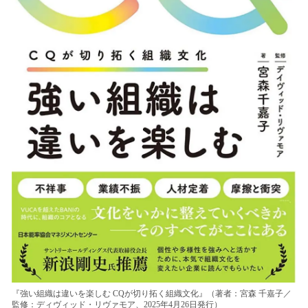
『強い組織は違いを楽しむ CQが切り拓く組織文化』（著者：宮森 千嘉子／
監修：ディヴィッド・リヴァモア、2025年4月26日発行）