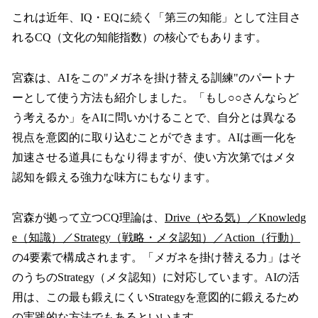
これは近年、IQ・EQに続く「第三の知能」として注目さ
れるCQ（文化の知能指数）の核心でもあります。
宮森は、AIをこの"メガネを掛け替える訓練"のパートナ
ーとして使う方法も紹介しました。「もし○○さんならど
う考えるか」をAIに問いかけることで、自分とは異なる
視点を意図的に取り込むことができます。AIは画一化を
加速させる道具にもなり得ますが、使い方次第ではメタ
認知を鍛える強力な味方にもなります。
宮森が拠って立つCQ理論は、
Drive（やる気）／Knowledg
e（知識）／Strategy（戦略・メタ認知）／Action（行動）
の4要素で構成されます。「メガネを掛け替える力」はそ
のうちのStrategy（メタ認知）に対応しています。AIの活
用は、この最も鍛えにくいStrategyを意図的に鍛えるため
の実践的な方法でもあるといいます。