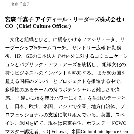
宮森 千嘉子
宮森 千嘉子 アイディール・リーダーズ株式会社 C
CO（Chief Culture Officer）
「文化と組織とひと」に橋をかけるファシリテータ、リ
ーダーシップ&チームコーチ。 サントリー広報 部勤務
後、HP、GEの日本法人で社内外に対するコミュニケーシ
ョンとパブリック・アフェアーズを統括し、 組織文化の
持つビジネスへのインパクトを熟知する。 また50カ国を
超える国籍のメンバーとプロジェクトを推進する中で、
多様性のあるチームの持つポテンシャルと難しさを痛
感。 「違いに橋を架けパワーにする」を生涯のテーマと
し、日本、欧州、米国、アジアで企業、地方自治体、プ
ロフェッショナルの支援に取り組んでいる。英国、スペ
イン、米国を経て、現在は東京在住。ホフステードCWQ
マスター認定者、CQ Fellows、米国Cultural Intelligence Cen