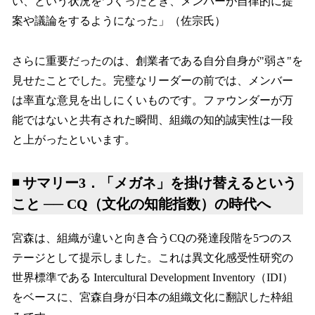
い、という状況をつくったとき、メンバーが自律的に提
案や議論をするようになった」（佐宗氏）
さらに重要だったのは、創業者である自分自身が"弱さ"を
見せたことでした。完璧なリーダーの前では、メンバー
は率直な意見を出しにくいものです。ファウンダーが万
能ではないと共有された瞬間、組織の知的誠実性は一段
と上がったといいます。
◾️ サマリー3．「メガネ」を掛け替えるという
こと ── CQ（文化の知能指数）の時代へ
宮森は、組織が違いと向き合うCQの発達段階を5つのス
テージとして提示しました。これは異文化感受性研究の
世界標準である Intercultural Development Inventory（IDI）
をベースに、宮森自身が日本の組織文化に翻訳した枠組