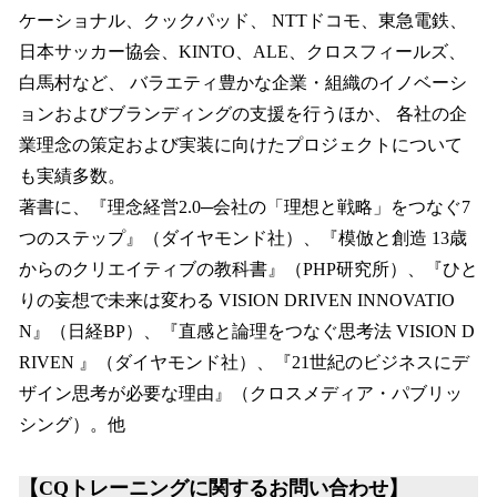
ケーショナル、クックパッド、 NTTドコモ、東急電鉄、
日本サッカー協会、KINTO、ALE、クロスフィールズ、
白馬村など、 バラエティ豊かな企業・組織のイノベーシ
ョンおよびブランディングの支援を行うほか、 各社の企
業理念の策定および実装に向けたプロジェクトについて
も実績多数。
著書に、『理念経営2.0─会社の「理想と戦略」をつなぐ7
つのステップ』（ダイヤモンド社）、『模倣と創造 13歳
からのクリエイティブの教科書』（PHP研究所）、『ひと
りの妄想で未来は変わる VISION DRIVEN INNOVATIO
N』（日経BP）、『直感と論理をつなぐ思考法 VISION D
RIVEN 』（ダイヤモンド社）、『21世紀のビジネスにデ
ザイン思考が必要な理由』（クロスメディア・パブリッ
シング）。他
【CQトレーニングに関するお問い合わせ】