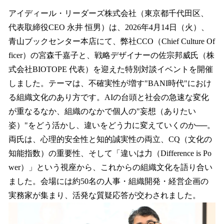
ね
！
アイディール・リーダーズ株式会社（東京都千代田区、
数
代表取締役CEO 永井 恒男）は、2026年4月14日（火）、
を
青山ブックセンター本店にて、弊社CCO（Chief Culture Of
読
み
ficer）の宮森千嘉子と、戦略デザイナーの佐宗邦威氏（株
込
式会社BIOTOPE 代表）を迎えた特別対談イベントを開催
み
しました。テーマは、不確実性が増す"BANI時代"におけ
中
で
る組織文化のあり方です。AIの台頭と社会の急速な変化
す
が重なるなか、組織のなかで個人の"妄想（ありたい
姿）"をどう活かし、違いをどう力に変えていくのか──。
両氏は、心理的安全性と知的誠実性の両立、CQ（文化の
知能指数）の重要性、そして「違いは力（Difference is Po
wer）」という視座から、これからの組織文化を語り合い
ました。会場には約50名の人事・組織開発・経営企画の
実務家が集まり、活発な質疑応答が交わされました。