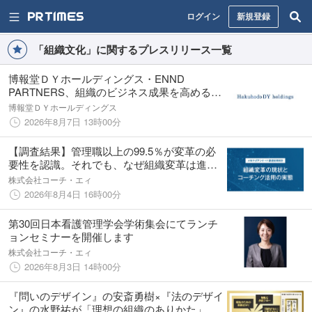
ログイン
新規登録
「組織文化」に関するプレスリリース一覧
博報堂ＤＹホールディングス・ENND
PARTNERS、組織のビジネス成果を高める文
化的行動特性に関するレポート「IDEO
博報堂ＤＹホールディングス
Innovation Quotient」日本語版を公開
2026年8月7日 13時00分
【調査結果】管理職以上の99.5％が変革の必
要性を認識。それでも、なぜ組織変革は進ま
ないのか
株式会社コーチ・エィ
2026年8月4日 16時00分
第30回日本看護管理学会学術集会にてランチ
ョンセミナーを開催します
株式会社コーチ・エィ
2026年8月3日 14時00分
『問いのデザイン』の安斎勇樹×『法のデザイ
ン』の水野祐が「理想の組織のありかた」に