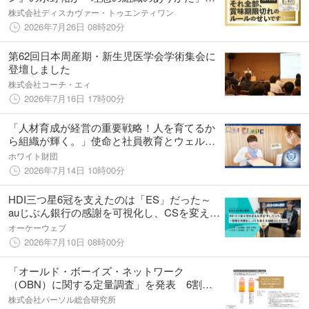
迫る、革新的マネジメント論『組織の成果を
株式会社ディスカヴァー・トゥエンティワン
最大化する ルールのデザイン』が発売
2026年7月26日 08時20分
第62回日本周産期・新生児医学会学術集会に
登壇しました
株式会社コーチ・エィ
2026年7月16日 17時00分
「人材育成が経営の重要戦略！人を育てるか
ら組織が輝く。」使命と社員教育とウェルビ
ーイングを追求する医療法人る・ぷてぃ・ら
ホワイト財団
ぱんが「ホワイト企業認定（ゴールド）」を
2026年7月14日 10時00分
取得。
HDI三つ星6冠を支えたのは「ES」だった～
auじぶん銀行の感謝を可視化し、CSを変える
組織づくりへ～
オーケーウェブ
2026年7月10日 08時00分
「オールド・ボーイズ・ネットワーク
（OBN）に関する定量調査」を発表 6割超
が勤務先にOBN（主に男性を中心に形成され
株式会社パーソル総合研究所