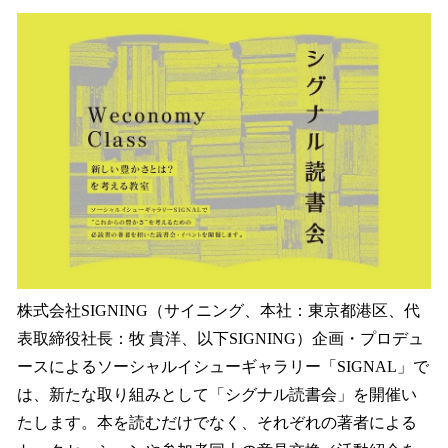
ね
！
数
を
読
み
込
み
中
で
す
株式会社SIGNING（サイニング、本社：東京都港区、代
表取締役社長：牧 貴洋、以下SIGNING）企画・プロデュ
ースによるソーシャルイシューギャラリー「SIGNAL」で
は、新たな取り組みとして「シグナル読書会」を開催い
たします。本を読むだけでなく、それぞれの著者による