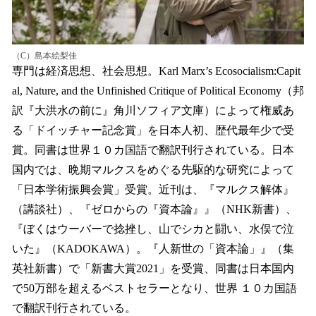
（C）島本絵梨佳
専門は経済思想、社会思想。Karl Marx’s Ecosocialism:Capit
al, Nature, and the Unfinished Critique of Political Economy（邦
訳『大洪水の前に』角川ソフィア文庫）によって権威あ
る「ドイッチャー記念賞」を日本人初、歴代最年少で受
賞。同書は世界１０カ国語で翻訳刊行されている。日本
国内では、晩期マルクスをめぐる先駆的な研究によって
「日本学術振興会賞」受賞。近刊は、『マルクス解体』
（講談社）、『ゼロからの『資本論』』（NHK新書）、
『ぼくはウーバーで捻挫し、山でシカと闘い、水俣で泣
いた』（KADOKAWA）。『人新世の「資本論」』（集
英社新書）で「新書大賞2021」を受賞、同書は日本国内
で50万部を超えるベストセラーとなり、世界 １０カ国語
で翻訳刊行されている。