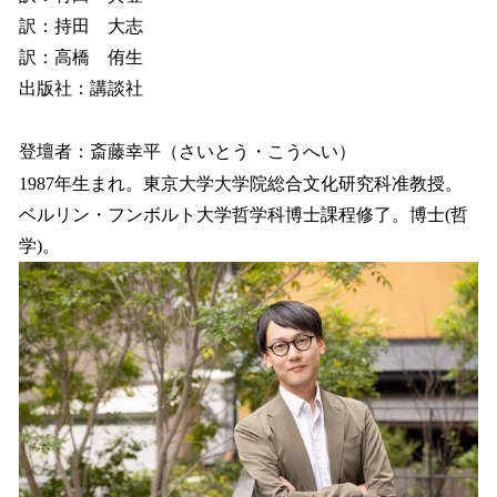
訳：持田 大志
訳：高橋 侑生
出版社：講談社
登壇者：斎藤幸平（さいとう・こうへい）
1987年生まれ。東京大学大学院総合文化研究科准教授。
ベルリン・フンボルト大学哲学科博士課程修了。博士(哲
学)。