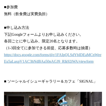
■参加費
無料（飲食費は実費負担）
■申し込み方法
下記Googleフォームよりお申し込みください。
各回ごとに申し込み、限定20名となります。
（1-3回全てに参加できる前提、応募多数時は抽選）
https://docs.google.com/forms/d/e/1FAIpQLSdYbIDEaMCnWee
Eu5aLaxpV1AC3hNdBAa50nAGJ9_Rlk92iWA/viewform
■ ソーシャルイシューギャラリー＆カフェ「SIGNAL」