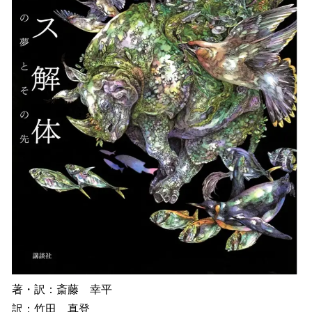
著・訳：斎藤 幸平
訳：竹田 真登