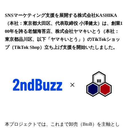
い
ね
！
SNSマーケティング支援を展開する株式会社KASHIKA
数
（本社：東京都大田区、代表取締役 小澤健太）は、創業1
を
00年を誇る老舗海苔店、株式会社ヤマキいとう（本社：
読
み
東京都品川区、以下「ヤマキいとう」）のTikTokショッ
込
プ（TikTok Shop）立ち上げ支援を開始いたしました。
み
中
で
す
本プロジェクトでは、これまで卸売（BtoB）を主軸とし