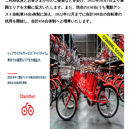
ご利用状況とお客さまからのご要望などを受け、2022年10月1日より展
読
開エリアを大幅に拡大いたします。また、現在の150台(うち電動アシ
み
スト自転車10台)体制に加え、2022年12月までに合計300台の自転車の
込
供用を開始し、合計450台体制へと増車いたします。
み
中
で
す