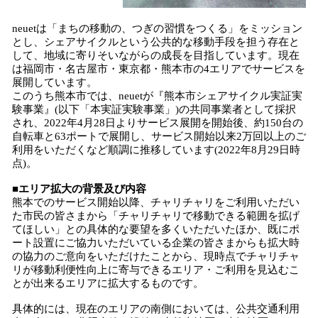
neuetは「まちの移動の、つぎの習慣をつくる」をミッション
とし、シェアサイクルという公共的な移動手段を担う存在と
して、地域に寄りそいながらの成長を目指しています。現在
は福岡市・名古屋市・東京都・熊本市の4エリアでサービスを
展開しています。
このうち熊本市では、neuetが『熊本市シェアサイクル実証実
験事業』(以下「本実証実験事業」)の共同事業者として採択
され、2022年4月28日よりサービス展開を開始後、約150台の
自転車と63ポートで展開し、サービス開始以来2万回以上のご
利用をいただくなど順調に推移しています(2022年8月29日時
点)。
■エリア拡大の背景及び内容
熊本でのサービス開始以降、チャリチャリをご利用いただい
た市民の皆さまから「チャリチャリで移動できる範囲を拡げ
てほしい」との具体的な要望を多くいただいたほか、既にポ
ート設置にご協力いただいている企業の皆さまからも拡大時
の協力のご意向をいただけたことから、現時点でチャリチャ
リが移動利便性向上に寄与できるエリア・ご利用を見込むこ
とが出来るエリアに拡大するものです。
具体的には、現在のエリアの南側においては、公共交通利用