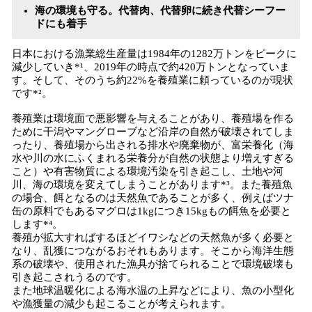
海の環境も守る。代替肉、代替卵に続き代替シーフー
ドにも着手
日本における漁業総生産量は1984年の1282万トンをピークに
減少していき*¹、2019年の時点で約420万トンとなっていま
す。そして、そのうち約22%を養殖業に頼っているのが現状
です*²。
養殖業は環境面で悪影響を与えることがあり、養殖場を作る
ために干潟やマングローブなど沿岸の自然が破壊されてしま
ったり、養殖場から出される排水や廃棄物が、富栄養化（海
水や川の水にふくまれる栄養分が自然の状態より増えすぎる
こと）や有害物質による環境汚染を引き起こし、土地や河
川、海の環境を変えてしまうことがあります*³。また養殖魚
の場合、餌となるのは天然魚であることが多く、例えばツナ
缶の原料でもあるマグロは1kgにつき15kgもの餌魚を必要と
します*⁴。
養殖が拡大すればするほどイワシなどの天然魚が多く必要と
なり、乱獲につながるおそれもあります。そこから海洋生態
系の破壊や、使用された漁具が捨てられることで環境破壊も
引き起こされうるのです。
また地球温暖化による海水温の上昇などにより、魚の小型化
や漁獲量の減少も起こることが考えられます。