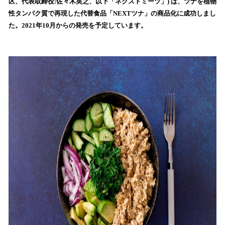
数
区、代表取締役:佐々木英之、以下「ネクストミーツ」) は、ツナを植物
を
性タンパク質で再現した代替食品「NEXTツナ」の商品化に成功しまし
読
た。2021年10月からの発売を予定しています。
み
込
み
中
で
す