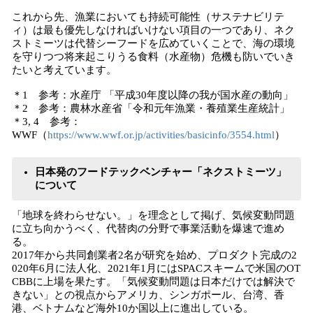
これから先、漁業においても持続可能性（サステナビリテ
ィ）は最も優先しなければいけない項目の一つであり、ネク
ストミーツは代替シーフードを広めていくことで、海の環境
を守りつつ将来起こりうる食料（水産物）危機も防いでいき
たいと考えています。
＊1 参考：水産庁 「平成30年度以降の我が国水産の動向」
＊2 参考：農林水産省「令和元年漁業・養殖業生産統計」
＊3, 4 参考：
WWF（
https://www.wwf.or.jp/activities/basicinfo/3554.html
）
日本発のフードテックベンチャー「ネクストミーツ」
について
「地球を終わらせない。」を理念として掲げ、気候変動問題
に立ち向かうべく、代替⾁の分野で事業活動を爆速で進め
る。
2017年から共同創業者2名が研究を始め、プロダクト完成の2
020年6月に法人化、2021年1月にはSPACスキームで米国のOT
CBBに上場を果たす。「気候変動問題は日本だけでは解決で
きない」との視点からアメリカ、シンガポール、台湾、香
港、ベトナムなど海外10か国以上に進出している。