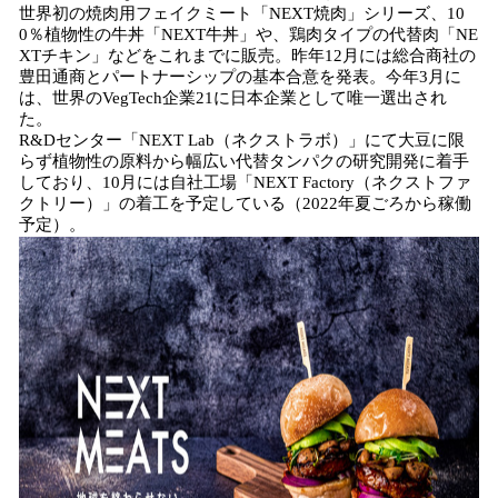
世界初の焼肉用フェイクミート「NEXT焼⾁」シリーズ、10
0％植物性の⽜丼「NEXT⽜丼」や、鶏肉タイプの代替肉「NE
XTチキン」などをこれまでに販売。昨年12月には総合商社の
豊田通商とパートナーシップの基本合意を発表。今年3月に
は、世界のVegTech企業21に日本企業として唯一選出され
た。
R&Dセンター「NEXT Lab（ネクストラボ）」にて大豆に限
らず植物性の原料から幅広い代替タンパクの研究開発に着手
しており、10月には自社工場「NEXT Factory（ネクストファ
クトリー）」の着工を予定している（2022年夏ごろから稼働
予定）。