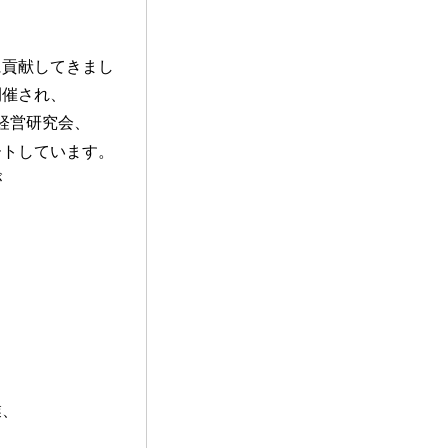
。
に貢献してきまし
開催され、
経営研究会、
ートしています。
が
業、