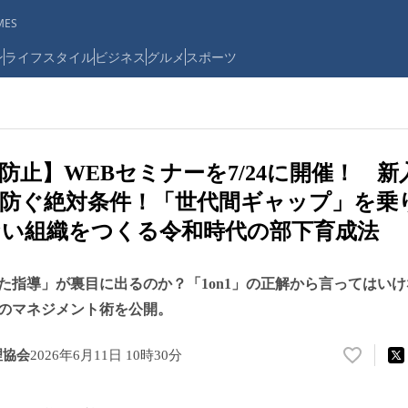
ES
ン
ライフスタイル
ビジネス
グルメ
スポーツ
防止】WEBセミナーを7/24に開催！ 
防ぐ絶対条件！「世代間ギャップ」を乗
い組織をつくる令和時代の部下育成法
た指導」が裏目に出るのか？「1on1」の正解から言ってはいけ
のマネジメント術を公開。
理協会
2026年6月11日 10時30分
い
い
ね