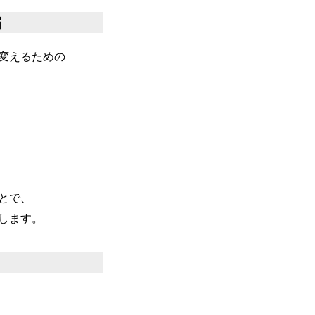
縮
変えるための
とで、
します。