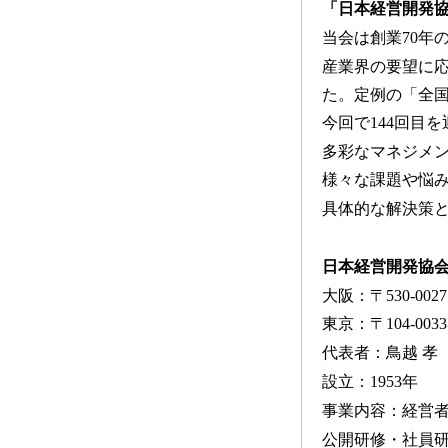
「日本経営開発
当会は創業70年
産業界の要望に
た。定例の「全国
今回で144回目
多彩なマネジメ
様々な課題や悩
具体的な解決策
日本経営開発協会
大阪：〒530-00
東京：〒104-003
代表者：鳥越 孝
設立：1953年
事業内容：経営
公開研修・社員