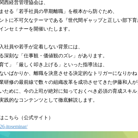
関西経営管理協会は、
！
数
ませる「若手社員の早期離職」を根本から防ぐため、
を
ントに不可欠なテーマである『世代間ギャップと正しい部下育
読
インセミナーを開催いたします。
み
込
み
入社員や若手が定着しない背景には、
中
る深刻な「仕事観・価値観のズレ」があります。
で
す
育て」「厳しく叩き上げる」といった指導法は、
ないばかりか、離職を決意させる決定的なトリガーになりかね
業研修の最前線で数々の組織改革を成功させてきた伊藤和人が
いために、今の上司が絶対に知っておくべき必須の育成スキル
実践的なコンテンツとして徹底解説します。
はこちら（公式サイト）
26-itoseminar/