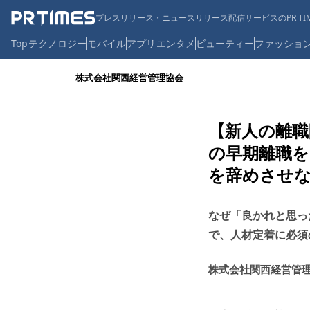
プレスリリース・ニュースリリース配信サービスのPR TIM
Top
テクノロジー
モバイル
アプリ
エンタメ
ビューティー
ファッショ
株式会社関西経営管理協会
【新人の離職
の早期離職を
を辞めさせな
なぜ「良かれと思っ
で、人材定着に必須
株式会社関西経営管