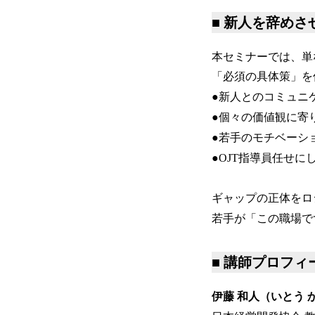
■ 新人を辞め
本セミナーでは、単
「必須の具体策」を
●新人とのコミュニ
●個々の価値観に寄
●若手のモチベーシ
●OJT指導員任せ
ギャップの正体をロ
若手が「この職場で
■ 講師プロフィ
伊藤 和人（いとう 