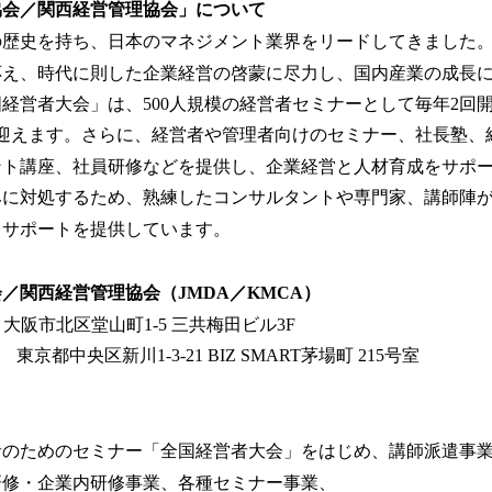
協会／関西経営管理協会」について
の歴史を持ち、日本のマネジメント業界をリードしてきました
応え、時代に則した企業経営の啓蒙に尽力し、国内産業の成長
経営者大会」は、500人規模の経営者セミナーとして毎年2回
を迎えます。さらに、経営者や管理者向けのセミナー、社長塾、
ント講座、社員研修などを提供し、企業経営と人材育成をサポ
みに対処するため、熟練したコンサルタントや専門家、講師陣
とサポートを提供しています。
／関西経営管理協会（JMDA／KMCA）
27 大阪市北区堂山町1-5 三共梅田ビル3F
3 東京都中央区新川1-3-21 BIZ SMART茅場町 215号室
者のためのセミナー「全国経営者大会」をはじめ、講師派遣事
研修・企業内研修事業、各種セミナー事業、