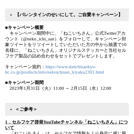
【バレンタインのせいにして。ご自愛キャンペーン】
■キャンペーン概要
キャンペーン期間中に、「ねこいちさん」公式Twitterアカ
ウント（@neko_ichi_san）をフォローして、キャンペーン対
象ツイートをリツイートしていただいた方の中から抽選で10
名様に、「ねこいちさん」オリジナルステッカーと当社セル
フケア製品の詰め合わせをセットでプレゼントします。
キャンペーン規約：
https://www.daiichisankyo-
hc.co.jp/products/info/nekoichisan_kiyaku2301.html
■キャンペーン期間
2023年1月31日（火）11:00 ～ 2月15日（水）12:00
＜ご参考＞
1．セルフケア啓発YouTubeチャンネル「ねこいちさん」につ
いて
「ねこいちさん」は、セルフケア情報をより身近に感じ親