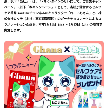
数
彦、以下「当社」）は、「バレンタインのせいにして。ご自愛キャン
を
ペーン」（以下「本キャンペーン」）として、当社が運営するセルフ
読
ケア啓発 YouTubeチャンネルのキャラクター「ねこいちさん」と、株
み
式会社ロッテ（本社：東京都新宿区）のガーナチョコレートによるコ
込
ラボレーション企画を、本年1月31日（火）～2月15日（水）の期間で
み
実施します。
中
で
す