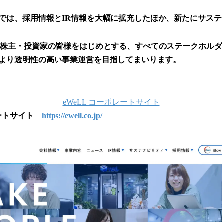
を
読
では、採用情報とIR情報を大幅に拡充したほか、新たにサス
み
込
み
者や株主・投資家の皆様をはじめとする、すべてのステークホル
中
より透明性の高い事業運営を目指してまいります。
で
す
eWeLL コーポレートサイト
レートサイト
https://ewell.co.jp/