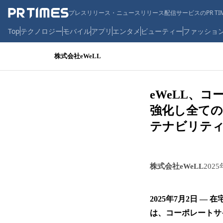
プレスリリース・ニュースリリース配信サービスのPR TIM
Top
テクノロジー
モバイル
アプリ
エンタメ
ビューティー
ファッショ
株式会社eWeLL
eWeLL、
強化し全ての
テナビリテ
株式会社eWeLL
202
2025年7月2日 
は、コーポレートサイ