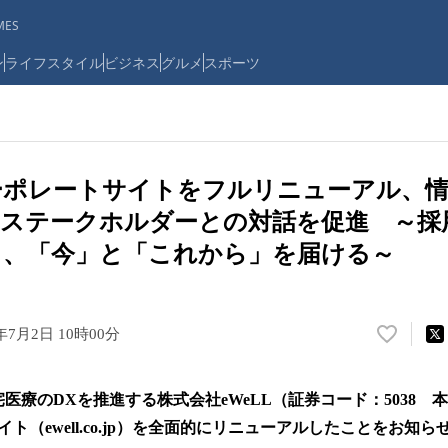
ES
ン
ライフスタイル
ビジネス
グルメ
スポーツ
コーポレートサイトをフルリニューアル、
ステークホルダーとの対話を促進 ～採用
ィ、「今」と「これから」を届ける～
5年7月2日 10時00分
い
い
ね
— 在宅医療のDXを推進する株式会社eWeLL（証券コード：5038
！
数
ト（ewell.co.jp）を全面的にリニューアルしたことをお知ら