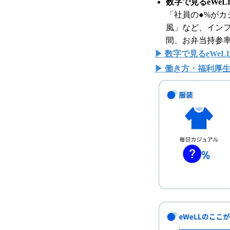
数字で見るeWeL
「社員の●%がカ
風」など、イン
間、お弁当持参率
▶ 数字で見るeWeL
▶ 働き方・福利厚