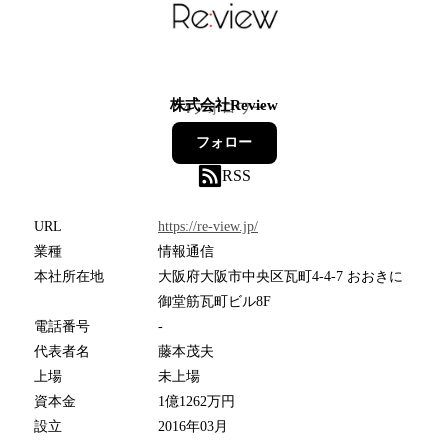
株式会社Review
4
フォロワー
フォロー
RSS
URL
https://re-view.jp/
業種
情報通信
本社所在地
大阪府大阪市中央区瓦町4-4-7 おおきに
御堂筋瓦町ビル8F
電話番号
-
代表者名
藤本茂夫
上場
未上場
資本金
1億1262万円
設立
2016年03月