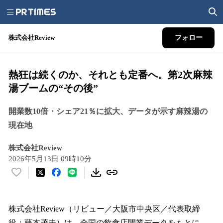
株式会社Review
フォロー
熱狂は続くのか、それとも定番へ。第2次麻辣
湯ブームの“その後”
開業数10倍・シェア21％に拡大、データが示す麻辣湯の
現在地
株式会社Review
2026年5月13日 09時10分
い
い
ね
！
株式会社Review（リビュー／大阪市中央区／代表取締
数
役：藤本茂夫）は、全国の飲食店開業データをもとに、