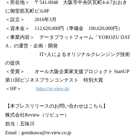
＜所在地＞ 〒541-0048 大阪市中央区瓦町4-4-7おおき
に御堂筋瓦町ビル8F
＜設立＞ 2016年3月
＜資本金＞ 112,620,000円（準備金 100,620,000円）
＜事業内容＞ データプラットフォーム「YOROZU DAT
A」の運営・企画・開発
IT×人によるオリジナルクレンジング技術
の提供
＜受賞＞ オール大阪企業家支援プロジェクト StartUP
第11回ビジネスプランコンテスト 特別大賞
＜HP＞
https://re-view.jp/
【本プレスリリースのお問い合わせはこちら】
株式会社Review（リビュー）
担当：五味川
Email：gomikawa@re-view.co.jp