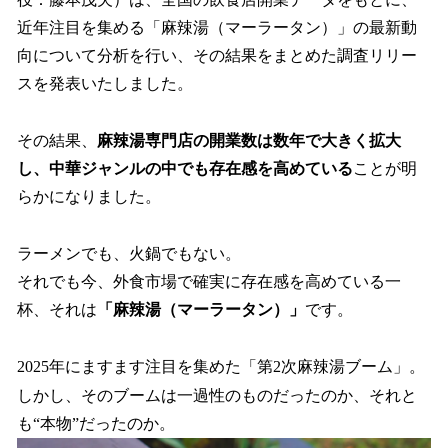
を
近年注目を集める「麻辣湯（マーラータン）」の最新動
読
み
向について分析を行い、その結果をまとめた調査リリー
込
スを発表いたしました。
み
中
で
その結果、
麻辣湯専門店の開業数は数年で大きく拡大
す
し、中華ジャンルの中でも存在感を高めている
ことが明
らかになりました。
ラーメンでも、火鍋でもない。
それでも今、外食市場で確実に存在感を高めている一
杯、それは
「麻辣湯（マーラータン）」
です。
2025年にますます注目を集めた「第2次麻辣湯ブーム」。
しかし、そのブームは一過性のものだったのか、それと
も“本物”だったのか。