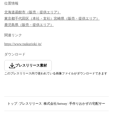
位置情報
北海道
函館市
（
販売・提供エリア
）
東京都
千代田区
（
本社・支社
）
宮崎県
（
販売・提供エリア
）
鹿児島県
（
販売・提供エリア
）
関連リンク
https://www.tsukurioki.jp/
ダウンロード
プレスリリース素材
このプレスリリース内で使われている画像ファイルがダウンロードできます
トップ
プレスリリース
株式会社Antway
手作りおかずの宅配サービス