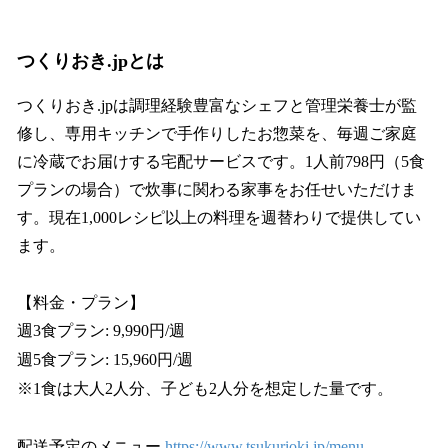
つくりおき.jpとは
つくりおき.jpは調理経験豊富なシェフと管理栄養士が監
修し、専用キッチンで手作りしたお惣菜を、毎週ご家庭
に冷蔵でお届けする宅配サービスです。1人前798円（5食
プランの場合）で炊事に関わる家事をお任せいただけま
す。現在1,000レシピ以上の料理を週替わりで提供してい
ます。
【料金・プラン】
週3食プラン: 9,990円/週
週5食プラン: 15,960円/週
※1食は大人2人分、子ども2人分を想定した量です。
配送予定のメニュー
https://www.tsukurioki.jp/menu