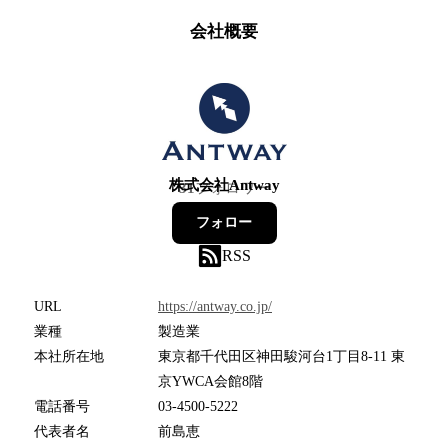
会社概要
株式会社Antway
31
フォロワー
フォロー
RSS
URL
https://antway.co.jp/
業種
製造業
本社所在地
東京都千代田区神田駿河台1丁目8-11 東
京YWCA会館8階
電話番号
03-4500-5222
代表者名
前島恵