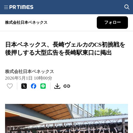
株式会社日本ベネックス
フォロー
日本ベネックス、長崎ヴェルカのCS初挑戦を
後押しする大型広告を長崎駅東口に掲出
株式会社日本ベネックス
2026年5月1日 10時00分
い
い
ね
！
数
を
読
み