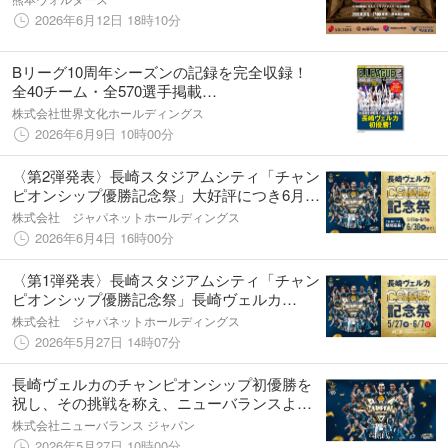
2026年6月12日 18時10分
Bリーグ10周年シーズンの記録を完全収録！
全40チーム・全570選手掲載
『B.LEAGUE2025-26シーズンレビューブッ
株式会社世界文化ホールディングス
ク』6月11日発売
2026年6月9日 10時00分
〈第2弾発表〉長崎スタジアムシティ「チャン
ピオンシップ優勝記念祭」大好評につき6月30
日まで期間延長！総額2.5億円相当のクーポン
株式会社 ジャパネットホールディングス
配布！チーム専用バスに乗車できる1日5室限
2026年6月4日 16時00分
定の特別宿泊プランも登場
〈第1弾発表〉長崎スタジアムシティ「チャン
ピオンシップ優勝記念祭」長崎ヴェルカ
B.LEAGUE 2025-26 年間優勝を記念した特別
株式会社 ジャパネットホールディングス
なキャンペーンやイベントを5月27日より開催
2026年5月27日 14時07分
長崎ヴェルカのチャンピオンシップ初優勝を
祝し、その挑戦を称え、ニューバランスより
優勝記念Tシャツと特別ユニフォームを発売
株式会社ニューバランス ジャパン
2026年5月27日 10時00分