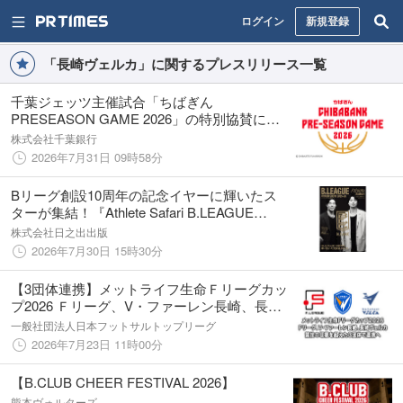
ログイン
新規登録
「長崎ヴェルカ」に関するプレスリリース一覧
千葉ジェッツ主催試合「ちばぎん
PRESEASON GAME 2026」の特別協賛につ
いて
株式会社千葉銀行
2026年7月31日 09時58分
Bリーグ創設10周年の記念イヤーに輝いたス
ターが集結！『Athlete Safari B.LEAGUE
AWARD SHOW 2025-26』が7月31日（金）に
株式会社日之出出版
発売！
2026年7月30日 15時30分
【3団体連携】メットライフ生命Ｆリーグカッ
プ2026 Ｆリーグ、V・ファーレン長崎、長崎
ヴェルカ 競技の垣根を超えた3団体で連携へ
一般社団法人日本フットサルトップリーグ
【メットライフ生命Ｆリーグカップ2026】
2026年7月23日 11時00分
【B.CLUB CHEER FESTIVAL 2026】
熊本ヴォルターズ