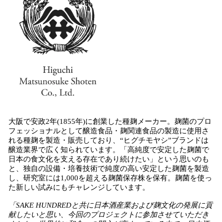
大阪で安政2年(1855年)に創業した種麹メーカー。麹菌のプロ
フェッショナルとして醸造食品・麹関連食品の製造に使用さ
れる種麹を製造・販売しており、“ヒグチモヤシ”ブランドは
醸造業界で広く知られています。「高純度で安定した麹菌で
日本の食文化を支える存在であり続けたい」という思いのも
と、独自の設備・培養技術で純度の高い安定した麹菌を製造
し、研究室には1,000を超える麹菌保存株を保有。麹菌を使っ
た新しい試みにもチャレンジしています。
「SAKE HUNDREDと共に日本酒産業および麹文化の発展に貢
献したいと思い、今回のプロジェクトに参加させていただき