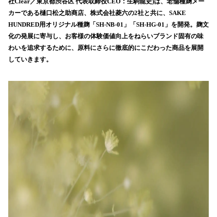
数
社Clear／東京都渋谷区 代表取締役CEO：生駒龍史)は、老舗種麹メー
を
カーである樋口松之助商店、株式会社菱六の2社と共に、SAKE
読
HUNDRED用オリジナル種麹「SH-NB-01」「SH-HG-01」を開発。麹文
み
化の発展に寄与し、お客様の体験価値向上をねらいブランド固有の味
込
わいを追求するために、原料にさらに徹底的にこだわった商品を展開
み
していきます。
中
で
す