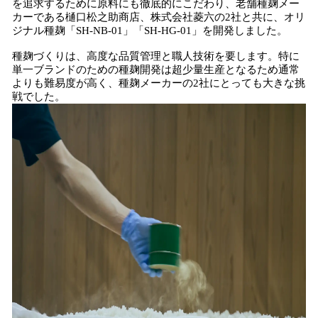
を追求するために原料にも徹底的にこだわり、老舗種麹メー
カーである樋口松之助商店、株式会社菱六の2社と共に、オリ
ジナル種麹「SH-NB-01」「SH-HG-01」を開発しました。
種麹づくりは、高度な品質管理と職人技術を要します。特に
単一ブランドのための種麹開発は超少量生産となるため通常
よりも難易度が高く、種麹メーカーの2社にとっても大きな挑
戦でした。