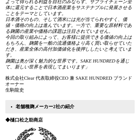
よって得られる利益を自社のみならず、サプライチェーン全
体に還元することで日本酒産業をサステナブルに発展させる
ことをテーマとしています。
日本酒そのもの、そして酒米には光が当てられやすく、価
値・価格の向上は進んでいます。一方で、重要な原材料であ
る麹菌の産業や価格の課題は注目されていません。
今回の取り組みによって、お客様に提供できる価値の向上は
もちろん、麹菌を一般の流通価格より高く買い取らせていた
だき、産業全体の高付加価値化を後押ししたいと考えていま
す。
麹菌は奥が深く魅力的な世界です。SAKE HUNDREDを通じ
て、新しい世界を表現してまいります」
株式会社Clear 代表取締役CEO 兼 SAKE HUNDRED ブランド
オーナー
生駒龍史
老舗種麹メーカー2社の紹介
◆樋口松之助商店