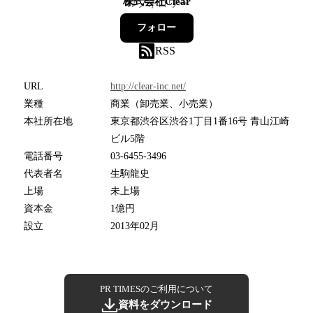
株式会社Clear
47
フォロワー
フォロー
RSS
URL
http://clear-inc.net/
業種
商業（卸売業、小売業）
本社所在地
東京都渋谷区渋谷1丁目1番16号 青山江崎
ビル5階
電話番号
03-6455-3496
代表者名
生駒龍史
上場
未上場
資本金
1億円
設立
2013年02月
PR TIMESのご利用について
資料をダウンロード