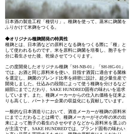
日本酒の製造工程「種切り」。種麹を使って、蒸米に麹菌を
ふりかけて米麹をつくる。
◆オリジナル種麹開発の特異性
種麹とは、日本酒などの原料となる麹をつくる際に「種」と
して使われるものです。米を原料に麹菌を培養し、胞子を十
分に着生させた後、乾燥させてつくります。
この度開発したオリジナル種麹「SH-NB-01」「SH-HG-01」
では、お酒と同じ原料米を使い、目指す酒質に適合する菌株
を選定し、麹菌のブレンド比率を綿密に設計。超少量生産で
開発しました。仕込みの段階によって使う種麹を分けるなど
細部にまでこだわり、SAKE HUNDRED固有の味わいを追求
しています。また、種麹メーカーからの仕入れ価格を従来よ
りも高くし、パートナー企業の収益化にも貢献しています。
一般的な日本酒造りにおいて、酒造メーカーが種麹の原料米
にまでこだわることは稀で、種麹メーカーがその年の米の出
来によって胞子の着生のさせやすさなどから原料米を選ぶの
が主流です。SAKE HUNDREDでは、ブランド固有の味わい