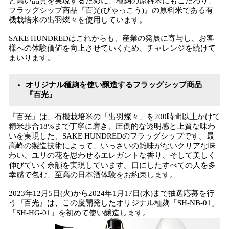
と高い品質を実現するために、種麹の原料米にもこだわり、
フラッグシップ商品『百光(びゃっこう)』の原料米である有
機栽培米の出羽燦々を使用しています。
SAKE HUNDREDはこれからも、産業の発展に寄与し、お客
様への体験価値を向上させていくため、チャレンジを続けて
まいります。
オリジナル種麹を使い醸造するフラッグシップ商品
『百光』
『百光』は、有機栽培米の「出羽燦々」を200時間以上かけて
精米歩合18%まで丁寧に磨き、圧倒的な透明感と上質な味わ
いを実現した、SAKE HUNDREDのフラッグシップです。最
高峰の製造技術によって、いっさいの雑味がないクリアな味
わい、ユリの花を思わせるエレガントな香り、そして美しく
伸びていく余韻を実現しています。口にしたすべての人を多
幸感で包む、至高の日本酒体験をお約束します。
2023年12月5日(火)から2024年1月17日(水)まで抽選応募を行
う『百光』は、この度開発したオリジナル種麹「SH-NB-01」
「SH-HG-01」を初めて使い醸造します。