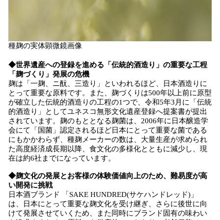
種麹の実体顕微鏡画像
◆世界遺産への登録を進める「伝統的酒造り」の重要な工程
「麹づくり」発展の危機
麹は「一麹、ニ酛、三造り」といわれるほど、日本酒造りに
とって重要な原料です。また、麹づくりは500年以上前に原型
が確立した伝統的酒造りの工程の1つで、令和5年3月に「伝統
的酒造り」としてユネスコ無形文化遺産登録へ提案書が提出
されています。麹のもととなる麹菌は、2006年に日本醸造学
会にて「国菌」認定されるほど日本にとって重要な菌である
にもかかわらず、種麹メーカーの数は、大量生産が求められ
た高度経済成長期以降、食文化の多様化とともに減少し、現
在は約6社までになっています。
◆麹文化の発展とお客様の体験価値向上のため、難易度が高
い開発に挑戦
日本酒ブランド 「SAKE HUNDRED(サケハンドレッド)」
は、日本にとって重要な麹文化を受け継ぎ、さらに後世に向
けて発展させていくため、また同時にブランド固有の味わい