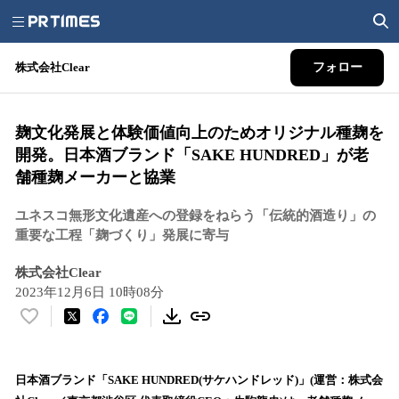
株式会社Clear
フォロー
麹文化発展と体験価値向上のためオリジナル種麹を
開発。日本酒ブランド「SAKE HUNDRED」が老
舗種麹メーカーと協業
ユネスコ無形文化遺産への登録をねらう「伝統的酒造り」の
重要な工程「麹づくり」発展に寄与
株式会社Clear
2023年12月6日 10時08分
い
い
ね
！
日本酒ブランド「SAKE HUNDRED(サケハンドレッド)」(運営：株式会