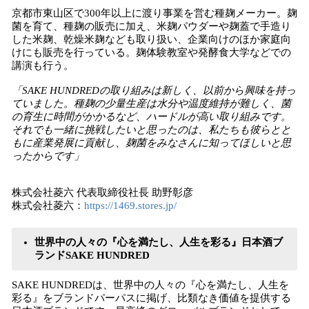
京都市東山区で300年以上に渡り事業を営む種麹メーカー。麹
菌を育て、種麹の販売に加え、米麹パウダーや麹蓋で手造り
した米麹、乾燥米麹なども取り扱い、企業向けのほか家庭向
けにも販売を行っている。麹体験教室や発酵食大学などでの
講演も行う。
「SAKE HUNDREDの取り組みは新しく、以前から興味を持っ
ていました。種麹の少量生産は水分や温度維持が難しく、菌
の育生に時間がかかるなど、ハードルが高い取り組みです。
それでも一緒に挑戦したいと思ったのは、私たちも彼らとと
もに産業発展に貢献し、麹菌をみなさんに知ってほしいと思
ったからです」
株式会社菱六 代表取締役社長 助野彰彦
株式会社菱六：
https://1469.stores.jp/
世界中の人々の『心を満たし、人生を彩る』日本酒ブ
ランドSAKE HUNDRED
SAKE HUNDREDは、世界中の人々の『心を満たし、人生を
彩る』をブランドパーパスに掲げ、比類なき価値を提供する