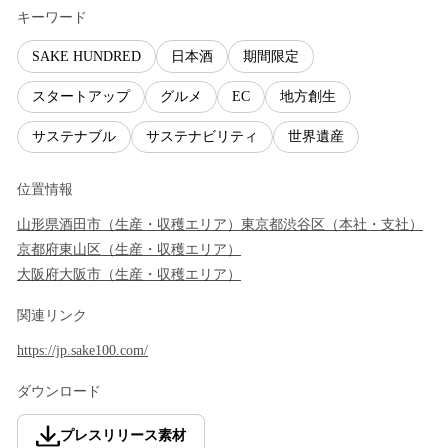
キーワード
SAKE HUNDRED
日本酒
期間限定
スタートアップ
グルメ
EC
地方創生
サステナブル
サステナビリティ
世界遺産
位置情報
山形県
酒田市
（
生産・収穫エリア
）
東京都
渋谷区
（
本社・支社
）
京都府
東山区
（
生産・収穫エリア
）
大阪府
大阪市
（
生産・収穫エリア
）
関連リンク
https://jp.sake100.com/
ダウンロード
プレスリリース素材