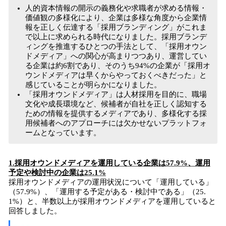
人的資本情報の開示の義務化や求職者が求める情報・
価値観の多様化により、企業は多様な角度から企業情
報を正しく伝達する「採用ブランディング」がこれま
で以上に求められる時代になりました。採用ブランデ
ィングを推進するひとつの手法として、「採用オウン
ドメディア」への関心が高まりつつあり、運営してい
る企業は約6割であり、そのうち94%の企業が「採用オ
ウンドメディアは早くからやっておくべきだった」と
感じていることが明らかになりました。
「採用オウンドメディア」は人材採用を目的に、職場
文化や成長環境など、候補者が自社を正しく認知する
ための情報を提供するメディアであり、多様化する採
用候補者へのアプローチには欠かせないプラットフォ
ームとなっています。
1.採用オウンドメディアを運用している企業は57.9%、運用
予定や検討中の企業は25.1%
採用オウンドメディアの運用状況について「運用している」
（57.9%）、「運用する予定がある・検討中である」（25.
1%）と、半数以上が採用オウンドメディアを運用していると
回答しました。