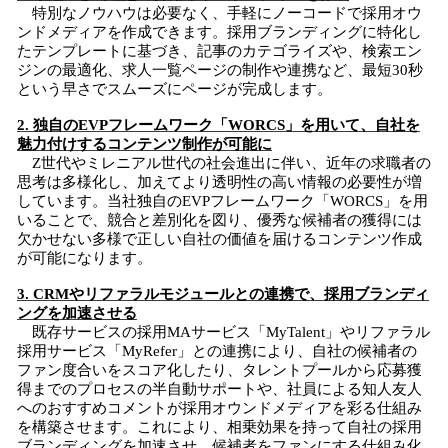
特別なノウハウは必要なく、手軽にノーコードで採用オウ
ンドメディアを作成できます。採用ブランディングに特化し
たテンプレートに基づき、記事のカテゴライズや、検索エン
ジンの最適化、求人一覧ページの制作や連携など、最短30秒
という早さでスムーズにページが完成します。
2. 独自のEVPフレームワーク「WORCS」を用いて、自社を
魅力付けするコンテンツ制作が可能に
Z世代やミレニアル世代の社会進出に伴い、近年の求職者の
思考は多様化し、加えてより透明性の高い情報の必要性が増
しています。当社独自のEVPフレームワーク「WORCS」を用
いることで、競合と差別化を図り、優秀な候補者の獲得には
欠かせない多様で正しい自社の価値を届けるコンテンツ作成
が可能になります。
3. CRMやリファラルモジュールとの連携で、採用ブランディ
ングを加速させる
既存サービスの採用MAサービス「MyTalent」やリファラル
採用サービス「MyRefer」との連携により、自社の候補者の
ファン度合いをスコア化したり、タレントプールから応募獲
得までのプロセスの半自動サポートや、社員による知人友人
へのおすすめコメントが採用オウンドメディアを彩る仕組み
を構築させます。これにより、相乗効果を持って自社の採用
ブランディングを加速させ、候補者をファンにする仕組み化