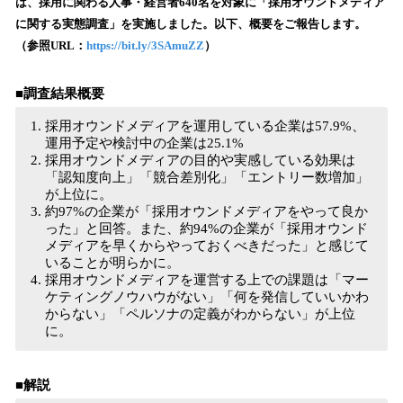
数
は、採用に関わる人事・経営者640名を対象に「採用オウンドメディア
を
に関する実態調査」を実施しました。以下、概要をご報告します。
読
（参照URL：
https://bit.ly/3SAmuZZ
）
み
込
■調査結果概要
み
中
採用オウンドメディアを運用している企業は57.9%、
で
運用予定や検討中の企業は25.1%
す
採用オウンドメディアの目的や実感している効果は
「認知度向上」「競合差別化」「エントリー数増加」
が上位に。
約97%の企業が「採用オウンドメディアをやって良か
った」と回答。また、約94%の企業が「採用オウンド
メディアを早くからやっておくべきだった」と感じて
いることが明らかに。
採用オウンドメディアを運営する上での課題は「マー
ケティングノウハウがない」「何を発信していいかわ
からない」「ペルソナの定義がわからない」が上位
に。
■解説