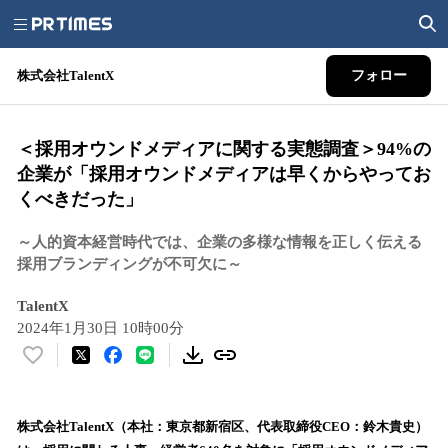
株式会社TalentX
フォロー
＜採用オウンドメディアに関する実態調査＞94%の
企業が「採用オウンドメディアは早くからやってお
くべきだった」
～人的資本経営時代では、企業の多様な情報を正しく伝える
採用ブランディングが不可欠に～
TalentX
2024年1月30日 10時00分
い
い
ね
！
株式会社TalentX（本社：東京都新宿区、代表取締役CEO：鈴木貴史）