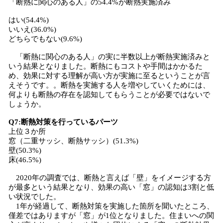
「断熱に関心のある人」の54.4%が断熱実施済み
はい(54.4%)
いいえ(36.0%)
どちらでもない(9.6%)
「断熱に関心のある人」の実に半数以上が断熱実施済みと
いう結果となりました。断熱にもコストや手間はかかるた
め、効果に対する理解が高い方が実施に至るということが言
えそうです。。断熱を実施する人を増やしていくためには、
何よりも断熱の存在を認知してもらうことが必要ではないで
しょうか。
Q7:断熱対策を行っているパーツ
上位３か所
窓（二重サッシ、断熱サッシ）(51.3%)
壁(50.3%)
床(46.5%)
2020年の調査では、断熱と言えば「壁」をイメージする方
が最多という結果となり、効果の高い「窓」の認知は3割と低
い状況でした。
1年が経過して、断熱対策を実施した箇所を聞いたところ、
僅差ではありますが「窓」が1位となりました。住まいへの関