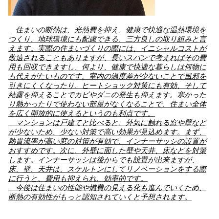
住まいの断熱は、光熱費を抑え、健康で快適な温熱環境を
つくり、地球環境にも配慮できる、三方良しの取り組みと言
えます。実際の住まいづくりの際には、イニシャルコストが
敬遠されることもありますが、長いスパンで考えればその費
用も回収できますし、何より、健康で快適な暮らしは何物に
も代えがたいものです。室内の温度差が少ないことで風邪を
引きにくくなったり、ヒートショック対策にも有効、そして
結露を抑えることでカビやダニの発生も抑えます。寒かった
り熱かったりで使わない部屋がなくなることで、住まい全体
を広く開放的に使えるというのも利点です。
マンションは戸建てと比べると、外気に触れる窓や壁など
が少ないため、少ない対策で高い効果が見込めます。まず、
熱貫流率が高い窓の対策が有効で、インナーサッシの設置が
おすすめです。次に、外壁に面した壁や天井、床などを対策
します。インナーサッシは後からでも設置が出来ますが、
床、壁、天井は、スケルトンにしてリノベーションをする際
に行うと、費用も抑えられ、効率的です。
今後は住まいの性能や燃費の見える化も進んでいくため、
断熱の有効性がもっと認知されていくと予想されます。