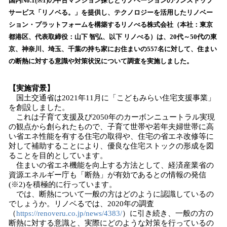
！
国内No.1(※1)の中古マンション探しとリノベーションのワンストップ
数
サービス「リノベる。」を提供し、テクノロジーを活用したリノベー
を
ション・プラットフォームを構築するリノべる株式会社（本社：東京
読
都港区、代表取締役：山下 智弘、以下 リノべる）は、20代～50代の東
み
京、神奈川、埼玉、千葉の持ち家にお住まいの557名に対して、住まい
込
の断熱に対する意識や対策状況について調査を実施しました。
み
中
で
【実施背景】
す
国土交通省は2021年11月に「こどもみらい住宅支援事業」
を創設しました。
これは子育て支援及び2050年のカーボンニュートラル実現
の観点から創られたもので、子育て世帯や若年夫婦世帯に高
い省エネ性能を有する住宅の取得や、住宅の省エネ改修等に
対して補助することにより、優良な住宅ストックの形成を図
ることを目的としています。
住まいの省エネ機能を向上する方法として、経済産業省の
資源エネルギー庁も「断熱」が有効であるとの情報の発信
(※2)を積極的に行っています。
では、断熱について一般の方はどのように認識しているの
でしょうか。リノベるでは、2020年の調査
（
https://renoveru.co.jp/news/4383/
）に引き続き、一般の方の
断熱に対する意識と、実際にどのような対策を行っているの