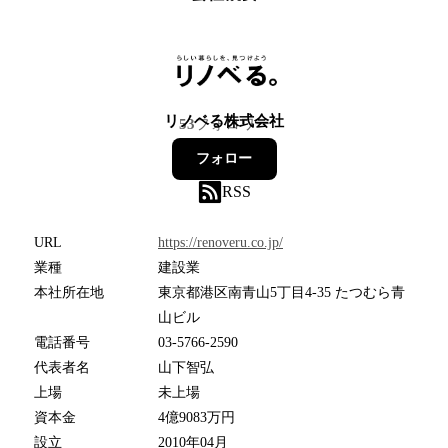
リノベる株式会社
53
フォロワー
フォロー
RSS
URL
https://renoveru.co.jp/
業種
建設業
本社所在地
東京都港区南青山5丁目4‐35 たつむら青
山ビル
電話番号
03-5766-2590
代表者名
山下智弘
上場
未上場
資本金
4億9083万円
設立
2010年04月