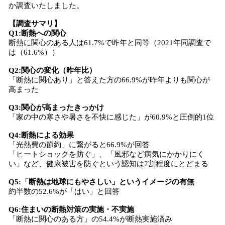
か調査いたしました。
【調査サマリ】
Q1:断熱への関心
断熱に関心のある人は61.7%で昨年と同等（2021年同調査で
は（61.6%））
Q2:関心の変化（昨年比）
「断熱に関心あり」と答えた方の66.9%が昨年よりも関心が
高まった
Q3:関心が高まったきっかけ
「家の中の寒さや暑さを不快に感じた」が60.9%と圧倒的1位
Q4:断熱による効果
「光熱費の節約」に繋がると66.9%が回答
「ヒートショックを防ぐ」、「風邪など病気にかかりにく
い」など、健康被害を防ぐという認知は2割程度にとどまる
Q5:「断熱は地球にもやさしい」というイメージの有無
約半数の52.6%が「はい」と回答
Q6:住まいの断熱対策の実施・不実施
「断熱に関心のある方」の54.4%が断熱実施済み