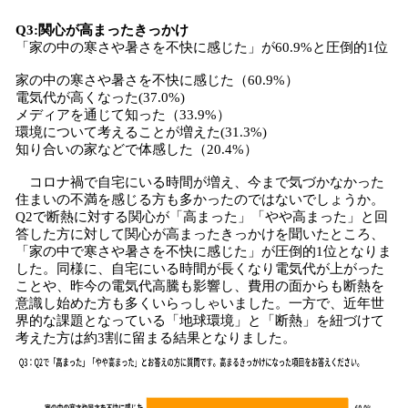
Q3:関心が高まったきっかけ
「家の中の寒さや暑さを不快に感じた」が60.9%と圧倒的1位
家の中の寒さや暑さを不快に感じた（60.9%）
電気代が高くなった(37.0%)
メディアを通じて知った（33.9%）
環境について考えることが増えた(31.3%)
知り合いの家などで体感した（20.4%）
コロナ禍で自宅にいる時間が増え、今まで気づかなかった
住まいの不満を感じる方も多かったのではないでしょうか。
Q2で断熱に対する関心が「高まった」「やや高まった」と回
答した方に対して関心が高まったきっかけを聞いたところ、
「家の中で寒さや暑さを不快に感じた」が圧倒的1位となりま
した。同様に、自宅にいる時間が長くなり電気代が上がった
ことや、昨今の電気代高騰も影響し、費用の面からも断熱を
意識し始めた方も多くいらっしゃいました。一方で、近年世
界的な課題となっている「地球環境」と「断熱」を紐づけて
考えた方は約3割に留まる結果となりました。