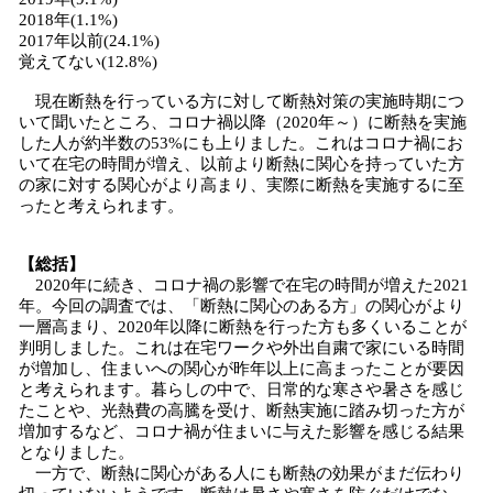
2018年(1.1%)
2017年以前(24.1%)
覚えてない(12.8%)
現在断熱を行っている方に対して断熱対策の実施時期につ
いて聞いたところ、コロナ禍以降（2020年～）に断熱を実施
した人が約半数の53%にも上りました。これはコロナ禍にお
いて在宅の時間が増え、以前より断熱に関心を持っていた方
の家に対する関心がより高まり、実際に断熱を実施するに至
ったと考えられます。
【総括】
2020年に続き、コロナ禍の影響で在宅の時間が増えた2021
年。今回の調査では、「断熱に関心のある方」の関心がより
一層高まり、2020年以降に断熱を行った方も多くいることが
判明しました。これは在宅ワークや外出自粛で家にいる時間
が増加し、住まいへの関心が昨年以上に高まったことが要因
と考えられます。暮らしの中で、日常的な寒さや暑さを感じ
たことや、光熱費の高騰を受け、断熱実施に踏み切った方が
増加するなど、コロナ禍が住まいに与えた影響を感じる結果
となりました。
一方で、断熱に関心がある人にも断熱の効果がまだ伝わり