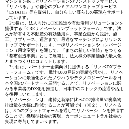
マンション探しとリノベーションのワンストップサービス
「リノベる。」や都心のプレミアムワンストップサービス
「ESTATH」等を提供し、自分らしい暮らしの実現をサポート
しています。
2つ目は、法人向けにCRE推進や有効活用ソリューションを
提供する「CREリノベーションプラットフォーム」です。法
人が所有する不動産の有効活用を、事業企画から設計、施
工、サブリース、運営まで、最適なマッチングによりワンス
トップでサポートします。一棟リノベーションやコンバージ
ョン（用途変更）を通して、「まちの新しい価値」をつくる
「都市創造事業」として展開し、法人様の事業価値の最大化
とまちづくりにコミットします。
3つ目は、パートナー企業向けに提供する「リノベDXプラ
ットフォーム」です。累計4,000戸超の実績を活かし、リノベ
ーションに最適化されたノウハウやテクノロジーツールを日
本全国のパートナーへ展開することで、リノベーションに関
わる事業者のDX化を推進し、日本中のストックの流通や活用
を後押しいたします。
リノベーションは、建替え新築に比べCO2排出量や廃棄物
排出量を大幅に削減することが可能です（※２）。リノベる
は、3つのプラットフォームを通してリノベーションを推進す
ることで、循環型社会の実現、カーボンニュートラル社会の
実現に寄与してまいります。