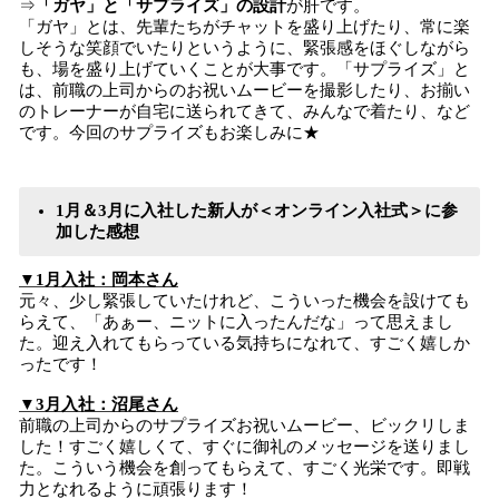
⇒
「ガヤ」と「サプライズ」の設計
が肝です。
「ガヤ」とは、先輩たちがチャットを盛り上げたり、常に楽
しそうな笑顔でいたりというように、緊張感をほぐしながら
も、場を盛り上げていくことが大事です。「サプライズ」と
は、前職の上司からのお祝いムービーを撮影したり、お揃い
のトレーナーが自宅に送られてきて、みんなで着たり、など
です。今回のサプライズもお楽しみに★
1月＆3月に入社した新人が＜オンライン入社式＞に参
加した感想
▼1月入社：岡本さん
元々、少し緊張していたけれど、こういった機会を設けても
らえて、「あぁー、ニットに入ったんだな」って思えまし
た。迎え入れてもらっている気持ちになれて、すごく嬉しか
ったです！
▼3月入社：沼尾さん
前職の上司からのサプライズお祝いムービー、ビックリしま
した！すごく嬉しくて、すぐに御礼のメッセージを送りまし
た。こういう機会を創ってもらえて、すごく光栄です。即戦
力となれるように頑張ります！