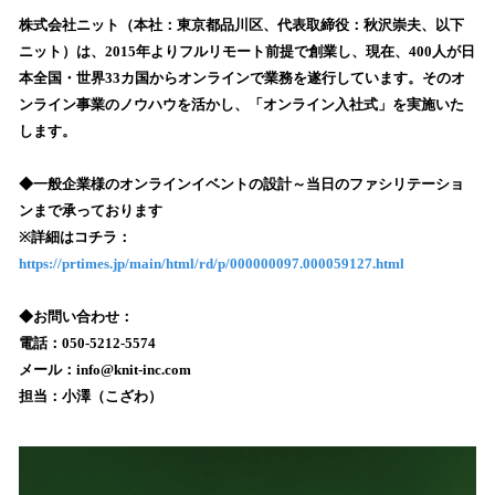
ね
！
株式会社ニット（本社：東京都品川区、代表取締役：秋沢崇夫、以下
数
ニット）は、2015年よりフルリモート前提で創業し、現在、400人が日
を
本全国・世界33カ国からオンラインで業務を遂行しています。そのオ
読
ンライン事業のノウハウを活かし、「オンライン入社式」を実施いた
み
します。
込
み
◆一般企業様のオンラインイベントの設計～当日のファシリテーショ
中
で
ンまで承っております
す
※詳細はコチラ：
https://prtimes.jp/main/html/rd/p/000000097.000059127.html
◆お問い合わせ：
電話：050-5212-5574
メール：info@knit-inc.com
担当：小澤（こざわ）