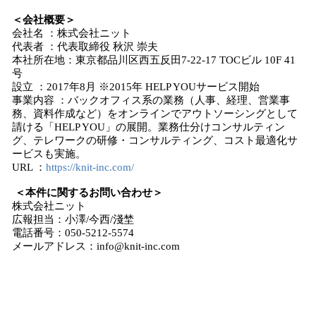
＜会社概要＞
会社名 ：株式会社ニット
代表者 ：代表取締役 秋沢 崇夫
本社所在地：東京都品川区西五反田7-22-17 TOCビル 10F 41
号
設立 ：2017年8月 ※2015年 HELP YOUサービス開始
事業内容 ：バックオフィス系の業務（人事、経理、営業事
務、資料作成など）をオンラインでアウトソーシングとして
請ける「HELP YOU」の展開。業務仕分けコンサルティン
グ、テレワークの研修・コンサルティング、コスト最適化サ
ービスも実施。
URL ：
https://knit-inc.com/
＜本件に関するお問い合わせ＞
株式会社ニット
広報担当：小澤/今西/淺埜
電話番号：050-5212-5574
メールアドレス：info@knit-inc.com