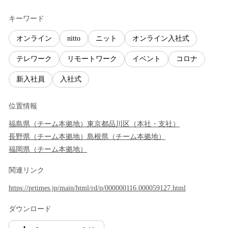
キーワード
オンライン
nitto
ニット
オンライン入社式
テレワーク
リモートワーク
イベント
コロナ
新入社員
入社式
位置情報
福島県
（
チーム本拠地
）
東京都
品川区
（
本社・支社
）
長野県
（
チーム本拠地
）
島根県
（
チーム本拠地
）
福岡県
（
チーム本拠地
）
関連リンク
https://prtimes.jp/main/html/rd/p/000000116.000059127.html
ダウンロード