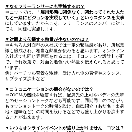
▼なぜフリーランサーにも実施するの？
⇒ニットでは、
「雇用形態に関係なく、関わってくれた人た
ちと一緒にビジョンを実現していく」というスタンスを大事
にしています。
だからこそ、フリーランスのメンバーに対し
ても、同様に実施します。
▼対面より伝播する熱量が少ないのでは？
⇒もちろん対面型の入社式では一定の緊張感があり、所属意
識も醸成され、相当な熱量が伝わると思います。オンライン
入社式でも同じ雰囲気を作るには、【コンテンツ設計】が肝
で、それ次第で、対面と遜色ない熱量を伝えられると思って
います。
例）バーチャル背景を駆使、受け入れ側の表情やスタンス、
サプライズ演出など
▼コミュニケーションの機会がないのでは？
⇒ZOOMの機能を駆使すれば、配属先の上司やバディの先輩
とのセッショントークなども可能です。同期同士のつながり
もセッショントークの時間を設け、自己紹介（あだ名・出身
地・趣味など）の時間を設けるなどでも盛り上がりを演出す
ることが出来ます。
▼いつもオンラインイベントが盛り上がりません…コツは？