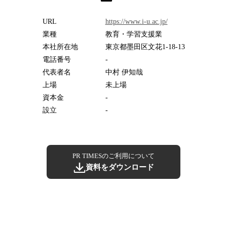
URL
https://www.i-u.ac.jp/
業種
教育・学習支援業
本社所在地
東京都墨田区文花1-18-13
電話番号
-
代表者名
中村 伊知哉
上場
未上場
資本金
-
設立
-
PR TIMESのご利用について
資料をダウンロード