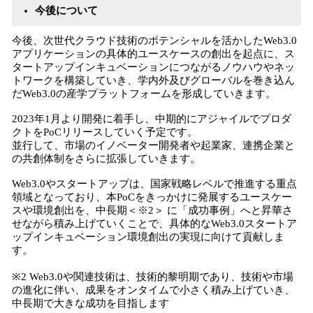
今後について
今後、次世代クラウド技術のポテンシャルを活かしたWeb3.0
アプリケーションの具体的ユースケースの創出を起点に、ス
タートアップインキュベーションにつながるノウハウやネッ
トワークを構築していき、学内外及びグローバルを巻き込ん
だWeb3.0の産学プラットフォームを形成していきます。
2023年1月より開発に着手し、中期的にアジャイルでプロダ
クトをPoCリリースしていく予定です。
並行して、市場のイノベーター開発者や起業家、連携企業と
の共創体制をさらに拡張していきます。
Web3.0やスタートアップは、国家戦略レベルで推進する重点
領域となっており、本PoCをきっかけに発展するユースケー
スや環境創出を、中長期＜※2＞ に「成功事例」へと昇華さ
せながら積み上げていくことで、具体的なWeb3.0スタートア
ップインキュベーション環境創出の実現に向けて貢献しま
す。
※2 Web3.0や関連技術は、技術的黎明期であり、技術や市場
の進化に伴い、成果をオンタイムで小さく積み上げていき、
中長期で大きな成功を目指します