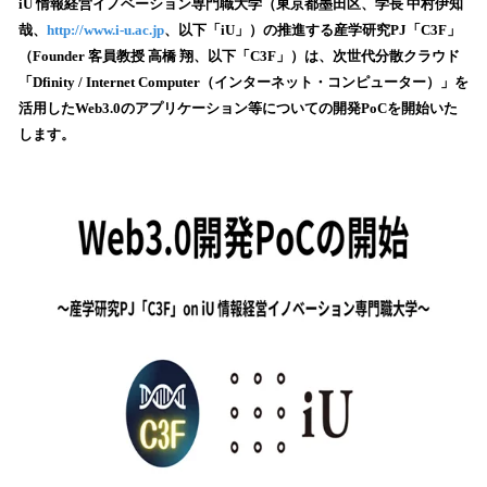
！
iU 情報経営イノベーション専門職大学（東京都墨田区、学長 中村伊知
数
哉、
http://www.i-u.ac.jp
、以下「iU」）の推進する産学研究PJ「C3F」
を
（Founder 客員教授 高橋 翔、以下「C3F」）は、次世代分散クラウド
読
「Dfinity / Internet Computer（インターネット・コンピューター）」を
み
活用したWeb3.0のアプリケーション等についての開発PoCを開始いた
込
します。
み
中
で
す