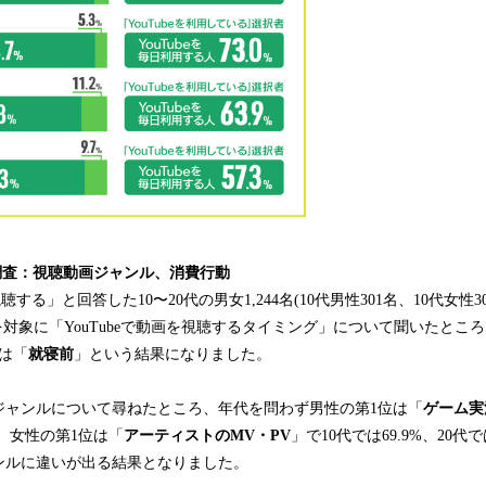
する調査：視聴動画ジャンル、消費行動
視聴する」と回答した10〜20代の男女1,244名(10代男性301名、10代女性30
名)を対象に「YouTubeで動画を視聴するタイミング」について聞いたとこ
は「
就寝前
」という結果になりました。
ジャンルについて尋ねたところ、年代を問わず男性の第1位は「
ゲーム実
3%、女性の第1位は「
アーティストのMV・PV
」で10代では69.9%、20代
ンルに違いが出る結果となりました。