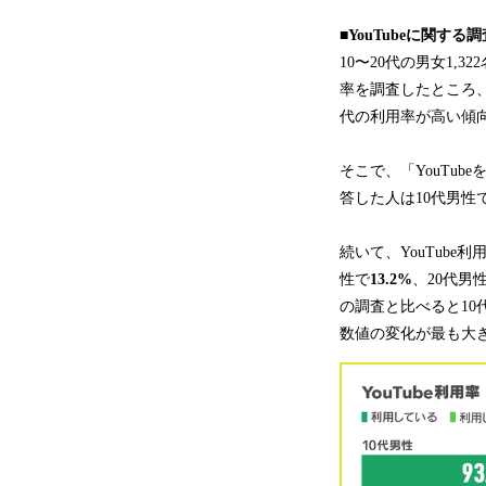
■YouTubeに関す
10〜20代の男女1,32
率を調査したところ
代の利用率が高い傾
そこで、「YouTu
答した人は10代男性
続いて、YouTube利
性で
13.2%
、20代男
の調査と比べると10
数値の変化が最も大き