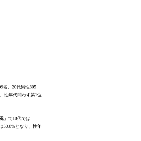
9名、20代男性305
ろ、性年代問わず第1位
況
」で10代では
では50.8%となり、性年