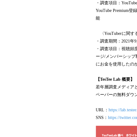
・調査項目：YouTu
YouTube Pre
能
〈YouTuberに関
・調査期間：2021年9
・調査項目：視聴頻度
ージ/メンバーシップ制
にお金を使用したの
【TesTee Lab 概要】
若年層調査メディア
ペーパーの無料ダウ
URL：
https://lab.testee
SNS：
https://twitter.c