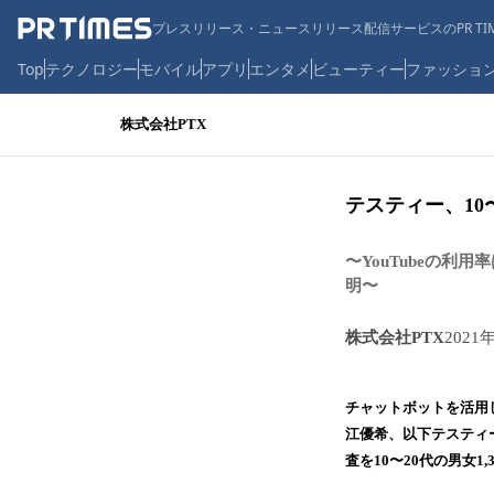
プレスリリース・ニュースリリース配信サービスのPR TIM
Top
テクノロジー
モバイル
アプリ
エンタメ
ビューティー
ファッショ
株式会社PTX
テスティー、10〜
〜YouTubeの利
明〜
株式会社PTX
2021
チャットボットを活用
江優希、以下テスティー
査を10〜20代の男女1