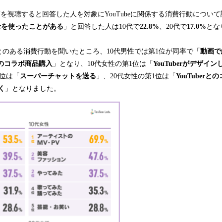
で動画を視聴すると回答した人を対象にYouTubeに関係する消費行動につい
お金を使ったことがある
」と回答した人は10代で
22.8%
、20代で
17.0%
とな
のある消費行動を聞いたところ、10代男性では第1位が同率で「
動画で
rとのコラボ商品購入
」となり、10代女性の第1位は「
YouTuberがデザイ
1位は「
スーパーチャットを送る
」、20代女性の第1位は「
YouTuber
く
」となりました。