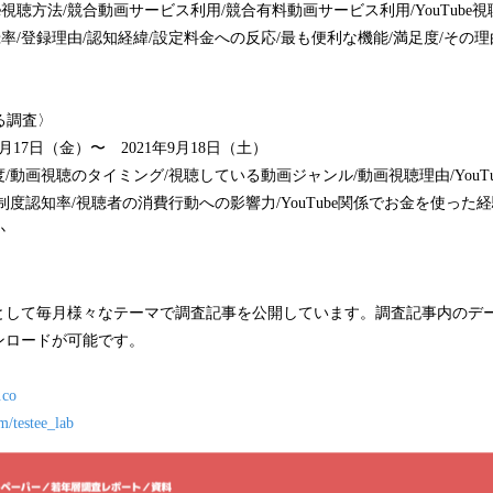
be視聴方法/競合動画サービス利用/競合有料動画サービス利用/YouTube
mium登録率/登録理由/認知経緯/設定料金への反応/最も便利な機能/満足度/そ
する調査〉
月17日（金）〜 2021年9月18日（土）
/動画視聴のタイミング/視聴している動画ジャンル/動画視聴理由/YouTu
度認知率/視聴者の消費行動への影響力/YouTube関係でお金を使った経験/
か
として毎月様々なテーマで調査記事を公開しています。調査記事内のデ
ンロードが可能です。
.co
om/testee_lab