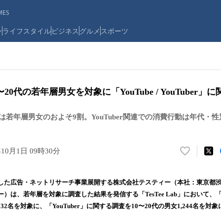
ES
ン
ライフスタイル
ビジネス
グルメ
スポーツ
20代の若年層男女を対象に「YouTube / YouTuber
用率は若年層男女のおよそ9割。YouTuber関連での消費行動は年代
年10月1日 09時30分
い
い
ね
した広告・ネットリサーチ事業展開する株式会社テスティー（本社：東京都
！
）は、若年層を対象に調査した結果を発信する「TesTee Lab」において、「Y
数
,332名を対象に、「YouTuber」に関する調査を10〜20代の男女1,244名を
を
読