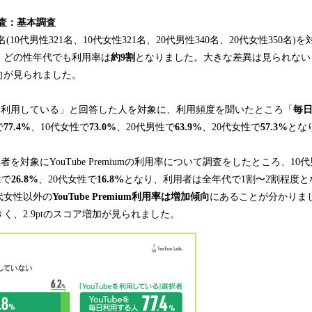
る調査：基本調査
2名(10代男性321名、10代女性321名、20代男性340名、20代女性350名)を
、どの性年代でも利用率は
約9割
となりました。大きな差異は見られないも
向が見られました。
beを利用している」と回答した人を対象に、利用頻度を聞いたところ「
毎
で
77.4%
、10代女性で
73.0%
、20代男性で
63.9%
、20代女性で
57.3%
とな
用者を対象にYouTube Premiumの利用率について調査をしたところ、10
性で
26.8%
、20代女性で
16.8%
となり、利用者は全年代で1割〜2割程度とな
代女性以外の
YouTube Premium利用率は増加傾向
にあることが分かりまし
く、2.9ptのスコア増加が見られました。