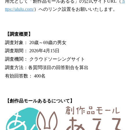
用元として「創作品モールあるる」の公式サイトURL（
h
ttps://alulu.com/
）へのリンク設置をお願いいたします。
【調査概要】
調査対象： 20歳～69歳の男女
調査期間： 2026年4月15日
調査機関： クラウドソーシングサイト
調査方法：各質問項目の回答割合を算出
有効回答数： 400名
【創作品モールあるるについて】