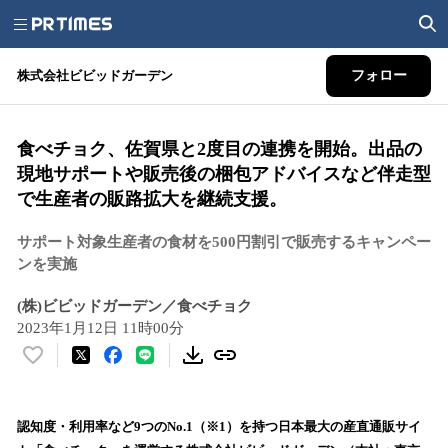
株式会社ビビッドガーデン
フォロー
食べチョク、佐賀県と2度目の連携を開始。出品の
現地サポートや販売後の梱包アドバイスなど伴走型
で生産者の販路拡大を継続支援。
サポート対象生産者の食材を500円割引で販売するキャンペー
ンを実施
(株)ビビッドガーデン／食べチョク
2023年1月12日 11時00分
い
い
ね
！
認知度・利用率など9つのNo.1（※1）を持つ日本最大の産直通販サイ