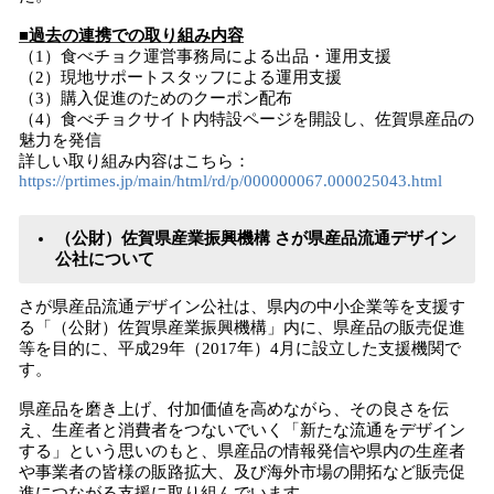
■過去の連携での取り組み内容
（1）食べチョク運営事務局による出品・運用支援
（2）現地サポートスタッフによる運用支援
（3）購入促進のためのクーポン配布
（4）食べチョクサイト内特設ページを開設し、佐賀県産品の
魅力を発信
詳しい取り組み内容はこちら：
https://prtimes.jp/main/html/rd/p/000000067.000025043.html
（公財）佐賀県産業振興機構 さが県産品流通デザイン
公社について
さが県産品流通デザイン公社は、県内の中小企業等を支援す
る「（公財）佐賀県産業振興機構」内に、県産品の販売促進
等を目的に、平成29年（2017年）4月に設立した支援機関で
す。
県産品を磨き上げ、付加価値を高めながら、その良さを伝
え、生産者と消費者をつないでいく「新たな流通をデザイン
する」という思いのもと、県産品の情報発信や県内の生産者
や事業者の皆様の販路拡大、及び海外市場の開拓など販売促
進につながる支援に取り組んでいます。