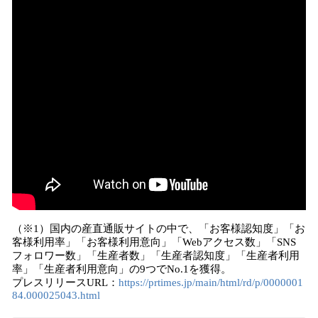
（※1）国内の産直通販サイトの中で、「お客様認知度」「お
客様利用率」「お客様利用意向」「Webアクセス数」「SNS
フォロワー数」「生産者数」「生産者認知度」「生産者利用
率」「生産者利用意向」の9つでNo.1を獲得。
プレスリリースURL：
https://prtimes.jp/main/html/rd/p/0000001
84.000025043.html