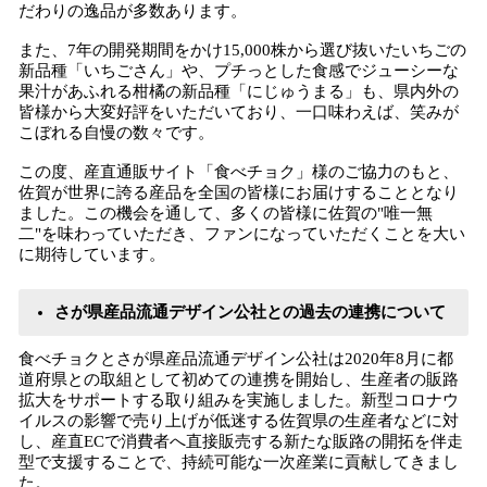
だわりの逸品が多数あります。
また、7年の開発期間をかけ15,000株から選び抜いたいちごの
新品種「いちごさん」や、プチっとした食感でジューシーな
果汁があふれる柑橘の新品種「にじゅうまる」も、県内外の
皆様から大変好評をいただいており、一口味わえば、笑みが
こぼれる自慢の数々です。
この度、産直通販サイト「食べチョク」様のご協力のもと、
佐賀が世界に誇る産品を全国の皆様にお届けすることとなり
ました。この機会を通して、多くの皆様に佐賀の"唯一無
二"を味わっていただき、ファンになっていただくことを大い
に期待しています。
さが県産品流通デザイン公社との過去の連携について
食べチョクとさが県産品流通デザイン公社は2020年8月に都
道府県との取組として初めての連携を開始し、生産者の販路
拡大をサポートする取り組みを実施しました。新型コロナウ
イルスの影響で売り上げが低迷する佐賀県の生産者などに対
し、産直ECで消費者へ直接販売する新たな販路の開拓を伴走
型で支援することで、持続可能な一次産業に貢献してきまし
た。