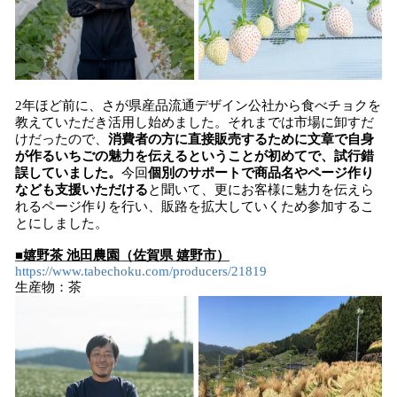
2年ほど前に、さが県産品流通デザイン公社から食べチョクを
教えていただき活用し始めました。それまでは市場に卸すだ
けだったので、
消費者の方に直接販売するために文章で自身
が作るいちごの魅力を伝えるということが初めてで、試行錯
誤していました。
今回
個別のサポートで商品名やページ作り
なども支援いただける
と聞いて、更にお客様に魅力を伝えら
れるページ作りを行い、販路を拡大していくため参加するこ
とにしました。
■嬉野茶 池田農園（佐賀県 嬉野市）
https://www.tabechoku.com/producers/21819
生産物：茶