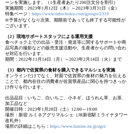
ーンを実施します。（1生産者あたり200注文分を割引）
実施期間：2023年1月12日（木）～2023年3月31日（金）
特集ページ：
https://www.tabechoku.com/groups/2319
※予算がなくなり次第、期限前であっても終了する可能性が
ございます。
（2）現地サポートスタッフによる運用支援
食べチョク上での出品・受注・発送等に関するサポートや商
品写真の撮影などの販売支援活動や、生産者からの問い合わ
せ対応を行います。
期間：2022年11月14日（月）～2023年2月14日（火）まで
（3）都内で佐賀県の食材を購入できるマルシェを実施
オンラインだけでなく、対面で佐賀県の食材の魅力を伝える
ことで、都内在住の消費者が佐賀県産品に関心を持つきっか
け作りを行います。
出品品目：いちご、白いちご、小ネギ、ほうれん草、お茶、
加工品など
開催日時：2023年1月28日（土）12:00～19:00
場所：新宿 ルミネアグリマルシェ（JR新宿駅ミライナタワー
改札外）
場所の詳細はこちら：
https://www.lumine.ne.jp/agri/