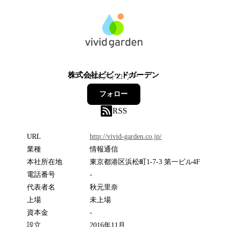
株式会社ビビッドガーデン
144
フォロワー
フォロー
RSS
URL
http://vivid-garden.co.jp/
業種
情報通信
本社所在地
東京都港区浜松町1-7-3 第一ビル4F
電話番号
-
代表者名
秋元里奈
上場
未上場
資本金
-
設立
2016年11月