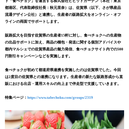
数
ト「食べチョク」を運営する株式会社ビビッドガーデン（本社：東京
を
都港区、代表取締役社長：秋元里奈）は、佐賀県（以下、さが県産品
読
流通デザイン公社）と連携し、生産者の販路拡大をオンライン・オフ
み
ラインの両面でサポートします。
込
み
販路拡大を目指す佐賀県の生産者15軒に対し、食べチョクへの生産物
中
で
の出品サポートに加え、商品の梱包・発送に関する個別アドバイスや
す
都内マルシェでの佐賀県産品の魅力発信、食べチョクサイト内での500
円割引キャンペーンなどを実施します。
食べチョクが初めて都道府県連携を実施したのは佐賀県でした。今回
は2度目の佐賀県との連携になります。生産者の新たな販路形成から直
販における出店・運用スキルの向上まで伴走型で支援していきます。
特集ページ：
https://www.tabechoku.com/groups/2319