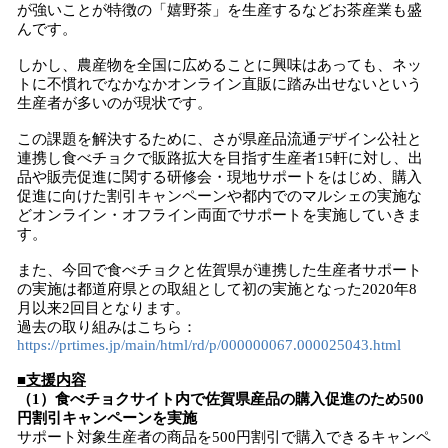
が強いことが特徴の「嬉野茶」を生産するなどお茶産業も盛
んです。
しかし、農産物を全国に広めることに興味はあっても、ネッ
トに不慣れでなかなかオンライン直販に踏み出せないという
生産者が多いのが現状です。
この課題を解決するために、さが県産品流通デザイン公社と
連携し食べチョクで販路拡大を目指す生産者15軒に対し、出
品や販売促進に関する研修会・現地サポートをはじめ、購入
促進に向けた割引キャンペーンや都内でのマルシェの実施な
どオンライン・オフライン両面でサポートを実施していきま
す。
また、今回で食べチョクと佐賀県が連携した生産者サポート
の実施は都道府県との取組として初の実施となった2020年8
月以来2回目となります。
過去の取り組みはこちら：
https://prtimes.jp/main/html/rd/p/000000067.000025043.html
■支援内容
（1）食べチョクサイト内で佐賀県産品の購入促進のため500
円割引キャンペーンを実施
サポート対象生産者の商品を500円割引で購入できるキャンペ