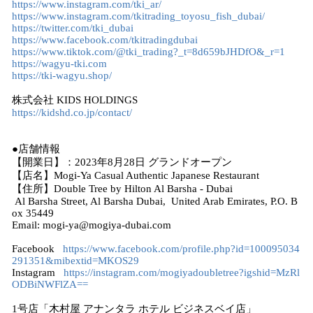
https://www.instagram.com/tki_ar/
https://www.instagram.com/tkitrading_toyosu_fish_dubai/
https://twitter.com/tki_dubai
https://www.facebook.com/tkitradingdubai
https://www.tiktok.com/@tki_trading?_t=8d659bJHDfO&_r=1
https://wagyu-tki.com
https://tki-wagyu.shop/
株式会社 KIDS HOLDINGS
https://kidshd.co.jp/contact/
●店舗情報
【開業日】：2023年8月28日 グランドオープン
【店名】Mogi-Ya Casual Authentic Japanese Restaurant
【住所】Double Tree by Hilton Al Barsha - Dubai
Al Barsha Street, Al Barsha Dubai, United Arab Emirates, P.O. B
ox 35449
Email: mogi-ya@mogiya-dubai.com
Facebook
https://www.facebook.com/profile.php?id=100095034
291351&mibextid=MKOS29
Instagram
https://instagram.com/mogiyadoubletree?igshid=MzRl
ODBiNWFlZA==
1号店「木村屋 アナンタラ ホテル ビジネスベイ店」