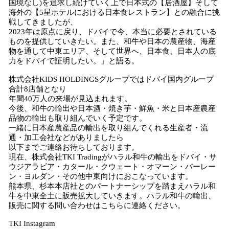
国境なし)を追求し続けていく上で日本式の【居酒屋】そして
海外の【5星ホテルにおける日本食レストラン】との融合に挑
戦してきましたが、
2023年は原点に戻り、ドバイで今、本当に必要とされている
ものを提供していきたい。また、和牛や日本の農産物、海産
物を通して中東エリア、そして世界へ、日本食、日本人の底
力をドバイで証明したい。」と語る。
株式会社KIDS HOLDINGSグループではドバイ国内グループ
合計8店舗となり
年間40万人の来場が見込まれます。
今後、和牛の輸出や日本酒・焼き芋・鮮魚・米と日本産農産
品物の輸出も取り組んでいく予定です。
一緒に日本産農産品の輸出を取り組んでくれる生産者・流
通・加工会社などがありましたら
以下までご連絡お待ちしております。
現在、株式会社TKI Tradingがハラル和牛の輸出をドバイ・サ
ウジアラビア・カタール・クウェート・オマーン・バーレー
ン・ヨルダン・その他中東向けにおこなっています。
熊本県、杉本本店社とのパートナーシップを踏まえハラル和
牛を中東全土に販売拡大していきます。ハラル和牛の輸出、
販売に関する問い合わせはこちらに連絡ください。
TKI Instagram