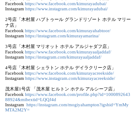
Facebook
https://www.facebook.com/kimurayadubai/
Instagram
https://www.instagram.com/kimurayadubai/
2号店「木村屋 ハブトゥール グランドリゾート ホテル マリー
ナ店」
Facebook
https://www.facebook.com/kimurayahabtoor/
Instagram
https://instagram.com/kimurayamarina/
3号店「木村屋 マリオット ホテル アルジャダフ店」
Facebook
https://www.facebook.com/kimurayaaljaddaf/
Instagram
https://instagram.com/kimurayaaljaddaf/
4号店「木村屋 シェラトン ホテル デイラクリーク店」
Facebook
https://www.facebook.com/kimurayacreekside/
Instagram
https://www.instagram.com/kimurayacreekside/
茂木屋1号店 「茂木屋 ヒルトン ホテル アルシーフ店」
Facebook
https://www.facebook.com/profile.php?id=1000892643
88924&mibextid=LQQJ4d
Instagram
https://instagram.com/mogiyahampton?igshid=YmMy
MTA2M2Y=