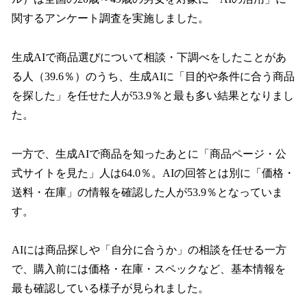
読
み
関するアンケート調査を実施しました。
込
み
生成AIで商品選びについて相談・下調べをしたことがあ
中
で
る人（39.6％）のうち、生成AIに「目的や条件に合う商品
す
を探した」を任せた人が53.9％と最も多い結果となりまし
た。
一方で、生成AIで商品を知ったあとに「商品ページ・公
式サイトを見た」人は64.0％。AIの回答とは別に「価格・
送料・在庫」の情報を確認した人が53.9％となっていま
す。
AIには商品探しや「自分に合うか」の相談を任せる一方
で、購入前には価格・在庫・スペックなど、基本情報を
最も確認している様子が見られました。