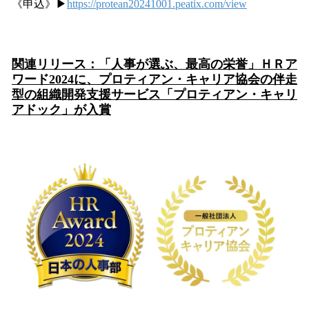
《申込》▶
https://protean20241001.peatix.com/view
関連リリース：「人事が選ぶ、最高の栄誉」ＨＲア
ワード2024に、プロティアン・キャリア協会の伴走
型の組織開発支援サービス「プロティアン・キャリ
アドック」が入賞