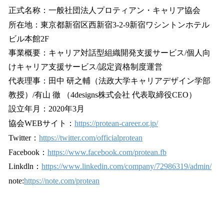
正式名称：一般社団法人プロティアン・キャリア協会
所在地：東京都新宿区西新宿3-2-9新宿ワシントンホテル
ビル本館2F
事業概要：キャリア対話型組織開発支援サービス/個人向
けキャリア支援サービス/認定資格制度運営
代表理事：田中 研之輔（法政大学キャリアデザイン学部
教授）/有山 徹 （4designs株式会社 代表取締役CEO）
設立年月：2020年3月
協会WEBサイト：
https://protean-career.or.jp/
Twitter：
https://twitter.com/officialprotean
Facebook：
https://www.facebook.com/protean.fb
Linkdln：
https://www.linkedin.com/company/72986319/admin/
note:
https://note.com/protean