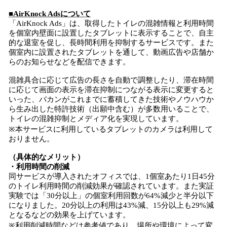
■AirKnock Adsについて
「AirKnock Ads」は、取得したトイレの混雑情報と利用時間
を個室内壁面に設置したタブレットに表示することで、自主
的な退室を促し、長時間利用を抑制するサービスです。また
個室内に設置されたタブレットを通して、動画広告や店舗か
らのお知らせなどを配信できます。
混雑具合に応じて広告の長さを自動で調整したり、滞在時間
に応じて画面の表示を滞在抑制につながる表示に変更すると
いった、バカンがこれまでに蓄積してきた技術やノウハウか
ら生み出した特許技術（出願中含む）が多数用いることで、
トイレの混雑抑制とメディア化を実現しています。
※本サービスに利用しているタブレットのカメラは利用して
おりません。
（具体的なメリット）
・利用時間の削減
同サービスが導入されたオフィスでは、1個室あたり1日45分
のトイレ利用時間の削減効果が確認されています。また実証
実験では「30分以上」の個室利用回数が64%減少と半分以下
になりました。20分以上の利用は43%減、15分以上も29%減
となるなどの効果を上げています。
※利用削減時間などは参考値であり、場所や環境によって変