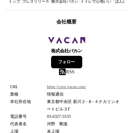
トップ
プレスリリース
株式会社バカン
トイレで心地いい「ほんのひ
会社概要
株式会社バカン
50
フォロワー
フォロー
RSS
URL
https://corp.vacan.com/
業種
情報通信
本社所在地
東京都中央区 新川２−８−４ナカリンオ
ートビル３F
電話番号
03-6327-5533
代表者名
河野 剛進
上場
未上場