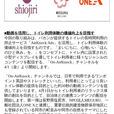
■動画を活用し、トイレ利用体験の価値向上を目指す
今回の取り組みは、バカンが提供するトイレの長時間利用の
抑止サービス「AirKnock Ads」を活用し、トイレ利用体験の
価値向上を目指すものです。「まいにちに、心地いい「ほん
のひと休み」を。」をコンセプトに、トイレ内に設置された
小型ディスプレイを通してトイレ利用者に様々なジャンルの
コンテンツを配信する、「On-AirKnock」チャンネルを
4/1（金）より開始します。
「On-AirKnock」チャンネルでは、日常で利用できるワンポ
イント英語やストレッチといった、利用者にとってより良い
トイレ体験の提供を目的とした約30秒の動画コンテンツを提
供してまいります。4月1日からトイレ利用者のリラックス体
験の創出を目的として、自治体との連携コンテンツの配信を
開始します。第一弾は長野県塩尻市、NPO法人MEGURU、一
般社団法人ONE Xと連携し、重要伝統的建造物群保存地区に
も登録されている同市の町並みや同市の自然をテーマにした