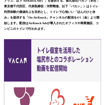
数
アッズ、以下 AirKnock Ads）」を提供する、株式会社バカン（本社：
を
東京都千代田区、代表取締役：河野剛進、以下「バカン」）はトイレ
読
利用体験の価値向上を目的とし、トイレで心地いい「ほんのひと休
み
み」を提供する「On-AirKnock」チャンネルの配信を4/1（金）より開
込
始します。配信はAirKnock Adsが導入されたオフィスや商業施設、コ
み
ンビニのトイレで行われます。
中
で
す