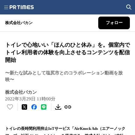
株式会社バカン
フォロー
トイレで心地いい「ほんのひと休み」を。個室内で
トイレ利用者の体験を向上させるコンテンツを配信
開始
〜新たな試みとして塩尻市とのコラボレーション動画を放
映〜
株式会社バカン
2022年3月29日 11時00分
い
い
ね
！
トイレの長時間利用抑止IoTサービス「AirKnock Ads（エアーノック