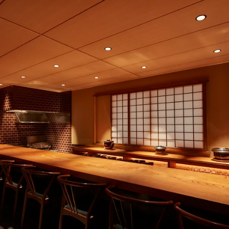
！
数
を
読
み
込
み
中
で
す