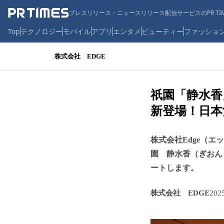
プレスリリース・ニュースリリース配信サービスのPR TIM
Top
テクノロジー
モバイル
アプリ
エンタメ
ビューティー
ファッショ
株式会社 EDGE
祇園「静水
新登場！日
株式会社Edge（
園 静水香（ぎおん
ートします。
株式会社 EDGE
20