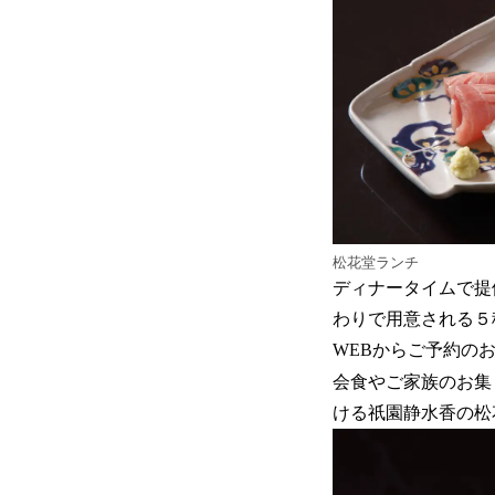
松花堂ランチ
ディナータイムで提
わりで用意される５
WEBからご予約の
会食やご家族のお集
ける祇園静水香の松