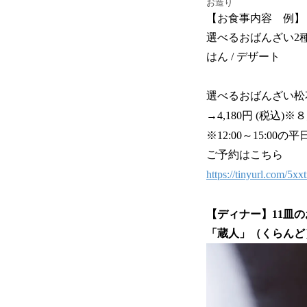
お造り
【お食事内容 例】
選べるおばんざい2種 
はん / デザート
選べるおばんざい松花堂
→4,180円 (税込
※12:00～15:00
ご予約はこちら
https://tinyurl.com/5xxt
【ディナー】11皿
「蔵人」（くらんど）free-f