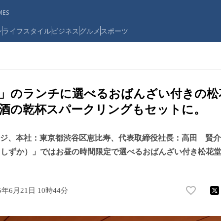
ES
ン
ライフスタイル
ビジネス
グルメ
スポーツ
香」のランチに選べるおばんざい付きの松
本酒の乾杯スパークリングもセットに。
エッジ、本社：東京都渋谷区恵比寿、代表取締役社長：高田 賢介
 しずか）」ではお昼の時間限定で選べるおばんざい付き松花
25年6月21日 10時44分
い
い
ね