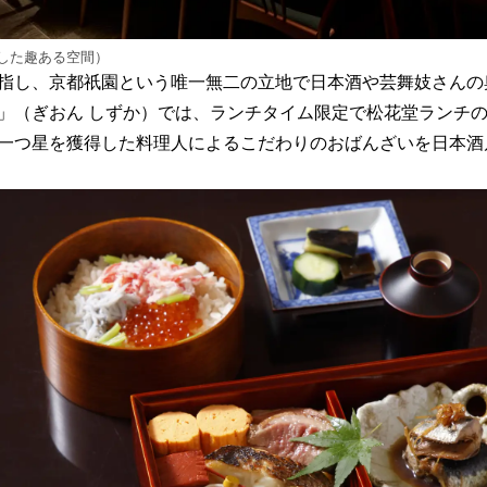
した趣ある空間）
指し、京都祇園という唯一無二の立地で日本酒や芸舞妓さんの
」（ぎおん しずか）では、ランチタイム限定で松花堂ランチ
一つ星を獲得した料理人によるこだわりのおばんざいを日本酒