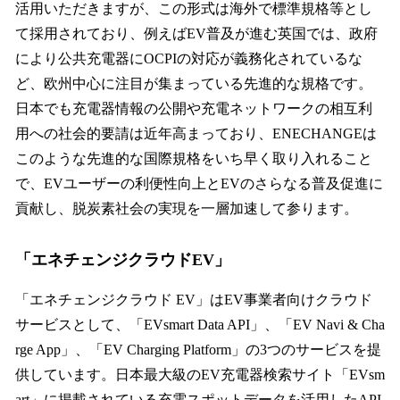
活用いただきますが、この形式は海外で標準規格等とし
て採用されており、例えばEV普及が進む英国では、政府
により公共充電器にOCPIの対応が義務化されているな
ど、欧州中心に注目が集まっている先進的な規格です。
日本でも充電器情報の公開や充電ネットワークの相互利
用への社会的要請は近年高まっており、ENECHANGEは
このような先進的な国際規格をいち早く取り入れること
で、EVユーザーの利便性向上とEVのさらなる普及促進に
貢献し、脱炭素社会の実現を一層加速して参ります。
「エネチェンジクラウドEV」
「エネチェンジクラウド EV」はEV事業者向けクラウド
サービスとして、「EVsmart Data API」、「EV Navi & Cha
rge App」、「EV Charging Platform」の3つのサービスを提
供しています。日本最大級のEV充電器検索サイト「EVsm
art」に掲載されている充電スポットデータを活用したAPI